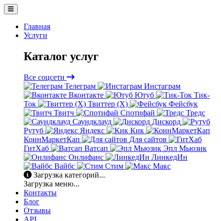
Главная
Услуги
Каталог услуг
Все соцсети
Телеграм
Инстаграм
Вконтакте
Ютуб
Тик-
Ток
Твиттер (X)
Фейсбук
Твитч
Спотифай
Тредс
Саундклауд
Дискорд
Рутуб
Яндекс
Кик
КоинМаркетКап
Для сайтов
ГитХаб
Ватсап
Эпл Мьюзик
Онлифанс
ЛинкедИн
Вайбс
Стим
Макс
Загрузка категорий...
Загрузка меню...
Контакты
Блог
Отзывы
API