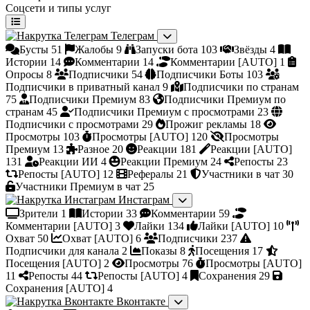
Соцсети и типы услуг
Телеграм
Бусты
51
Жалобы
9
Запуски бота
103
Звёзды
4
Истории
14
Комментарии
14
Комментарии [AUTO]
1
Опросы
8
Подписчики
54
Подписчики Боты
103
Подписчики в приватный канал
9
Подписчики по странам
75
Подписчики Премиум
83
Подписчики Премиум по
странам
45
Подписчики Премиум с просмотрами
23
Подписчики с просмотрами
29
Прожиг рекламы
18
Просмотры
103
Просмотры [AUTO]
120
Просмотры
Премиум
13
Разное
20
Реакции
181
Реакции [AUTO]
131
Реакции ИИ
4
Реакции Премиум
24
Репосты
23
Репосты [AUTO]
12
Рефералы
21
Участники в чат
30
Участники Премиум в чат
25
Инстаграм
Зрители
1
Истории
33
Комментарии
59
Комментарии [AUTO]
3
Лайки
134
Лайки [AUTO]
10
Охват
50
Охват [AUTO]
6
Подписчики
237
Подписчики для канала
2
Показы
8
Посещения
17
Посещения [AUTO]
2
Просмотры
76
Просмотры [AUTO]
11
Репосты
44
Репосты [AUTO]
4
Сохранения
29
Сохранения [AUTO]
4
Вконтакте