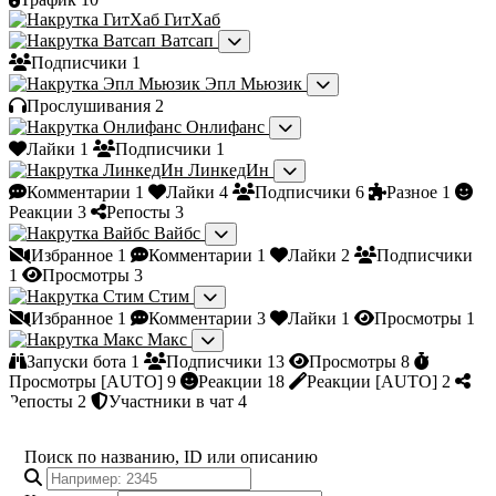
ГитХаб
Ватсап
Подписчики
1
Эпл Мьюзик
Прослушивания
2
Онлифанс
Лайки
1
Подписчики
1
ЛинкедИн
Комментарии
1
Лайки
4
Подписчики
6
Разное
1
Реакции
3
Репосты
3
Вайбс
Избранное
1
Комментарии
1
Лайки
2
Подписчики
1
Просмотры
3
Стим
Избранное
1
Комментарии
3
Лайки
1
Просмотры
1
Макс
Запуски бота
1
Подписчики
13
Просмотры
8
Просмотры [AUTO]
9
Реакции
18
Реакции [AUTO]
2
Репосты
2
Участники в чат
4
Поиск по названию, ID или описанию