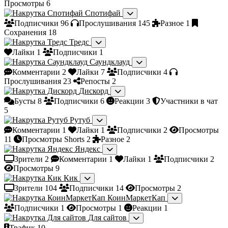
Просмотры
6
Спотифай
Подписчики
96
Прослушивания
145
Разное
1
Сохранения
18
Тредс
Лайки
1
Подписчики
1
Саундклауд
Комментарии
2
Лайки
7
Подписчики
4
Прослушивания
23
Репосты
2
Дискорд
Бусты
8
Подписчики
6
Реакции
3
Участники в чат
5
Рутуб
Комментарии
1
Лайки
1
Подписчики
2
Просмотры
11
Просмотры Shorts
2
Разное
2
Яндекс
Зрители
2
Комментарии
1
Лайки
1
Подписчики
2
Просмотры
9
Кик
Зрители
104
Подписчики
14
Просмотры
2
КоинМаркетКап
Подписчики
1
Просмотры
1
Реакции
1
Для сайтов
Трафик
10