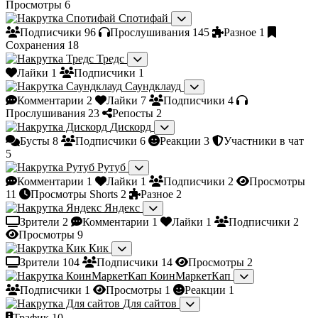
Просмотры
6
Спотифай
Подписчики
96
Прослушивания
145
Разное
1
Сохранения
18
Тредс
Лайки
1
Подписчики
1
Саундклауд
Комментарии
2
Лайки
7
Подписчики
4
Прослушивания
23
Репосты
2
Дискорд
Бусты
8
Подписчики
6
Реакции
3
Участники в чат
5
Рутуб
Комментарии
1
Лайки
1
Подписчики
2
Просмотры
11
Просмотры Shorts
2
Разное
2
Яндекс
Зрители
2
Комментарии
1
Лайки
1
Подписчики
2
Просмотры
9
Кик
Зрители
104
Подписчики
14
Просмотры
2
КоинМаркетКап
Подписчики
1
Просмотры
1
Реакции
1
Для сайтов
Трафик
10