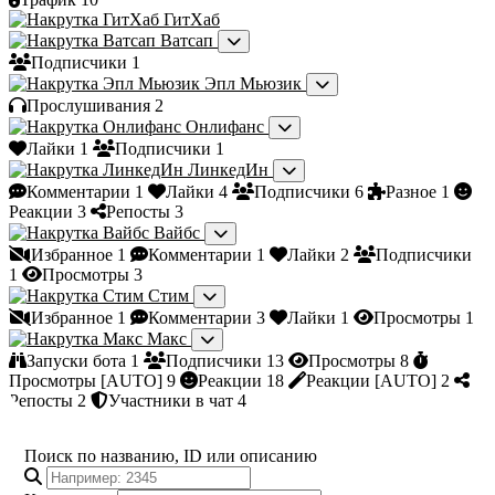
ГитХаб
Ватсап
Подписчики
1
Эпл Мьюзик
Прослушивания
2
Онлифанс
Лайки
1
Подписчики
1
ЛинкедИн
Комментарии
1
Лайки
4
Подписчики
6
Разное
1
Реакции
3
Репосты
3
Вайбс
Избранное
1
Комментарии
1
Лайки
2
Подписчики
1
Просмотры
3
Стим
Избранное
1
Комментарии
3
Лайки
1
Просмотры
1
Макс
Запуски бота
1
Подписчики
13
Просмотры
8
Просмотры [AUTO]
9
Реакции
18
Реакции [AUTO]
2
Репосты
2
Участники в чат
4
Поиск по названию, ID или описанию