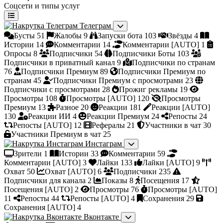
Соцсети и типы услуг
Телеграм
Бусты
51
Жалобы
9
Запуски бота
103
Звёзды
4
Истории
14
Комментарии
14
Комментарии [AUTO]
1
Опросы
8
Подписчики
54
Подписчики Боты
103
Подписчики в приватный канал
9
Подписчики по странам
76
Подписчики Премиум
89
Подписчики Премиум по
странам
45
Подписчики Премиум с просмотрами
23
Подписчики с просмотрами
28
Прожиг рекламы
19
Просмотры
108
Просмотры [AUTO]
120
Просмотры
Премиум
13
Разное
20
Реакции
181
Реакции [AUTO]
130
Реакции ИИ
4
Реакции Премиум
24
Репосты
24
Репосты [AUTO]
12
Рефералы
21
Участники в чат
30
Участники Премиум в чат
25
Инстаграм
Зрители
1
Истории
33
Комментарии
59
Комментарии [AUTO]
3
Лайки
133
Лайки [AUTO]
9
Охват
50
Охват [AUTO]
6
Подписчики
235
Подписчики для канала
2
Показы
8
Посещения
17
Посещения [AUTO]
2
Просмотры
76
Просмотры [AUTO]
11
Репосты
44
Репосты [AUTO]
4
Сохранения
29
Сохранения [AUTO]
4
Вконтакте