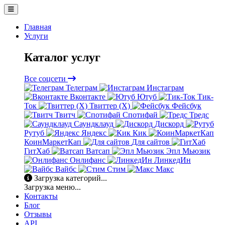
Главная
Услуги
Каталог услуг
Все соцсети
Телеграм
Инстаграм
Вконтакте
Ютуб
Тик-
Ток
Твиттер (X)
Фейсбук
Твитч
Спотифай
Тредс
Саундклауд
Дискорд
Рутуб
Яндекс
Кик
КоинМаркетКап
Для сайтов
ГитХаб
Ватсап
Эпл Мьюзик
Онлифанс
ЛинкедИн
Вайбс
Стим
Макс
Загрузка категорий...
Загрузка меню...
Контакты
Блог
Отзывы
API