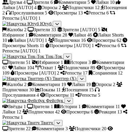
Друзья
4
Зрители
6
Комментарии
5
Лайки
10
Лайки [AUTO]
4
Опросы
2
Подписчики
12
Посещения
2
Прослушивания
5
Просмотры
13
Репосты
6
Репосты [AUTO]
1
Ютуб
Жалобы
2
Зрители
33
Зрители [AUTO]
5
Избранное
1
Комментарии
28
Лайки
46
Лайки Shorts
10
Лайки [AUTO]
1
Подписчики
16
Просмотры
62
Просмотры Shorts
11
Просмотры [AUTO]
1
Репосты
6
Репосты [AUTO]
1
Тик-Ток
Зрители
51
Избранное
1
Истории
3
Комментарии
67
Лайки
104
Охват
1
Подписчики
89
Просмотры
109
Просмотры [AUTO]
2
Репосты
17
Сохранения
12
Твиттер (X)
Жалобы
2
Комментарии
19
Лайки
19
Опросы
2
Подписчики
30
Показы
11
Посещения
15
Прослушивания
4
Просмотры
11
Репосты
5
Фейсбук
Звёзды
1
Зрители
1
Истории
1
Комментарии
11
Лайки
12
Подписчики
42
Просмотры
6
Реакции
13
Репосты
1
Твитч
Зрители
22
Комментарии
3
Подписчики
20