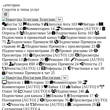
Категории
Соцсети и типы услуг
Телеграм
Бусты
52
Жалобы
9
Запуски бота
103
Звёзды
4
Истории
14
Комментарии
14
Комментарии [AUTO]
1
Опросы
8
Подписчики
54
Подписчики Боты
103
Подписчики в приватный канал
9
Подписчики по странам
75
Подписчики Премиум
88
Подписчики Премиум по
странам
46
Подписчики Премиум с просмотрами
23
Подписчики с просмотрами
29
Прожиг рекламы
18
Просмотры
103
Просмотры [AUTO]
120
Просмотры
Премиум
13
Разное
20
Реакции
181
Реакции [AUTO]
130
Реакции ИИ
4
Реакции Премиум
24
Репосты
23
Репосты [AUTO]
12
Рефералы
21
Участники в чат
30
Участники Премиум в чат
25
Инстаграм
Зрители
1
Истории
33
Комментарии
59
Комментарии [AUTO]
3
Лайки
133
Лайки [AUTO]
9
Охват
50
Охват [AUTO]
6
Подписчики
240
Подписчики для канала
2
Показы
8
Посещения
17
Посещения [AUTO]
2
Просмотры
76
Просмотры [AUTO]
11
Репосты
44
Репосты [AUTO]
4
Сохранения
29
Сохранения [AUTO]
4