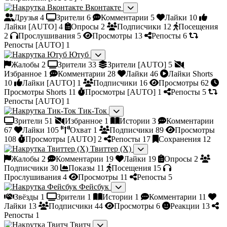
Вконтакте
Друзья
4
Зрители
6
Комментарии
5
Лайки
10
Лайки [AUTO]
4
Опросы
2
Подписчики
12
Посещения
2
Прослушивания
5
Просмотры
13
Репосты
6
Репосты [AUTO]
1
Ютуб
Жалобы
2
Зрители
33
Зрители [AUTO]
5
Избранное
1
Комментарии
28
Лайки
46
Лайки Shorts
10
Лайки [AUTO]
1
Подписчики
16
Просмотры
62
Просмотры Shorts
11
Просмотры [AUTO]
1
Репосты
5
Репосты [AUTO]
1
Тик-Ток
Зрители
51
Избранное
1
Истории
3
Комментарии
67
Лайки
105
Охват
1
Подписчики
89
Просмотры
108
Просмотры [AUTO]
2
Репосты
17
Сохранения
12
Твиттер (X)
Жалобы
2
Комментарии
19
Лайки
19
Опросы
2
Подписчики
30
Показы
11
Посещения
15
Прослушивания
4
Просмотры
11
Репосты
5
Фейсбук
Звёзды
1
Зрители
1
Истории
1
Комментарии
11
Лайки
13
Подписчики
44
Просмотры
6
Реакции
13
Репосты
1
Твитч