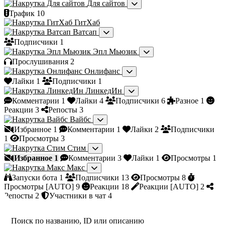
Для сайтов
Трафик
10
ГитХаб
Ватсап
Подписчики
1
Эпл Мьюзик
Прослушивания
2
Онлифанс
Лайки
1
Подписчики
1
ЛинкедИн
Комментарии
1
Лайки
4
Подписчики
6
Разное
1
Реакции
3
Репосты
3
Вайбс
Избранное
1
Комментарии
1
Лайки
2
Подписчики
1
Просмотры
3
Стим
Избранное
1
Комментарии
3
Лайки
1
Просмотры
1
Макс
Запуски бота
1
Подписчики
13
Просмотры
8
Просмотры [AUTO]
9
Реакции
18
Реакции [AUTO]
2
Репосты
2
Участники в чат
4
Поиск по названию, ID или описанию