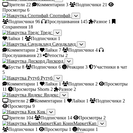
Зрители
22
Комментарии
3
Подписчики
21
Просмотры
6
Спотифай
Подписчики
96
Прослушивания
145
Разное
1
Сохранения
18
Тредс
Лайки
1
Подписчики
1
Саундклауд
Комментарии
2
Лайки
7
Подписчики
4
Прослушивания
23
Репосты
2
Дискорд
Бусты
8
Подписчики
6
Реакции
3
Участники в чат
5
Рутуб
Комментарии
1
Лайки
1
Подписчики
2
Просмотры
11
Просмотры Shorts
2
Разное
2
Яндекс
Зрители
2
Комментарии
1
Лайки
1
Подписчики
2
Просмотры
9
Кик
Зрители
104
Подписчики
14
Просмотры
2
КоинМаркетКап
Подписчики
1
Просмотры
1
Реакции
1