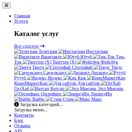
Главная
Услуги
Каталог услуг
Все соцсети
Телеграм
Инстаграм
Вконтакте
Ютуб
Тик-
Ток
Твиттер (X)
Фейсбук
Твитч
Спотифай
Тредс
Саундклауд
Дискорд
Рутуб
Яндекс
Кик
КоинМаркетКап
Для сайтов
ГитХаб
Ватсап
Эпл Мьюзик
Онлифанс
ЛинкедИн
Вайбс
Стим
Макс
Загрузка категорий...
Загрузка меню...
Контакты
Блог
Отзывы
API