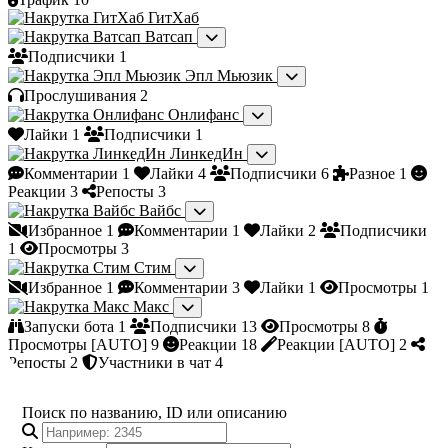
ГитХаб
Ватсап
Подписчики
1
Эпл Мьюзик
Прослушивания
2
Онлифанс
Лайки
1
Подписчики
1
ЛинкедИн
Комментарии
1
Лайки
4
Подписчики
6
Разное
1
Реакции
3
Репосты
3
Вайбс
Избранное
1
Комментарии
1
Лайки
2
Подписчики
1
Просмотры
3
Стим
Избранное
1
Комментарии
3
Лайки
1
Просмотры
1
Макс
Запуски бота
1
Подписчики
13
Просмотры
8
Просмотры [AUTO]
9
Реакции
18
Реакции [AUTO]
2
Репосты
2
Участники в чат
4
Поиск по названию, ID или описанию