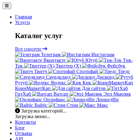
Главная
Услуги
Каталог услуг
Все соцсети
Телеграм
Инстаграм
Вконтакте
Ютуб
Тик-
Ток
Твиттер (X)
Фейсбук
Твитч
Спотифай
Тредс
Саундклауд
Дискорд
Рутуб
Яндекс
Кик
КоинМаркетКап
Для сайтов
ГитХаб
Ватсап
Эпл Мьюзик
Онлифанс
ЛинкедИн
Вайбс
Стим
Макс
Загрузка категорий...
Загрузка меню...
Контакты
Блог
Отзывы
API