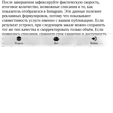
После завершения зафиксируйте фактическую скорость,
итоговое количество, возможные списания и то, как
показатель отобразился в Instagram. Эти данные полезнее
рекламных формулировок, потому что показывают
совместимость услуги именно с вашим публикацию. Если
результат устроил, при следующем заказе можно сохранить
тот же тип качества и скорректировать только объём. Если
появились списания, сравните срок гарантии и доступность
восстановления. Если старт был слишком быстрым или
медленным, выберите соседний вариант с другим темпом.
Услуги
Бот
Войти
Такой журнал помогает постепенно подобрать стабильную
комбинацию параметров и не повторять ошибки.
При сравнении учитывайте изменения самой страницы: рост
органической аудитории, новую частоту публикаций, рекламу
и сезонность. Услуга, подходившая небольшому профилю,
может стать слишком медленной после увеличения охватов. И
наоборот, высокий объём не всегда нужен после завершения
рекламной кампании. Решение следует обновлять по текущим
данным, а не автоматически повторять прошлый заказ.