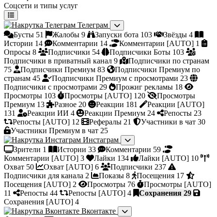
Соцсети и типы услуг
Телеграм
Бусты
51
Жалобы
9
Запуски бота
103
Звёзды
4
Истории
14
Комментарии
14
Комментарии [AUTO]
1
Опросы
8
Подписчики
54
Подписчики Боты
103
Подписчики в приватный канал
9
Подписчики по странам
75
Подписчики Премиум
83
Подписчики Премиум по
странам
45
Подписчики Премиум с просмотрами
23
Подписчики с просмотрами
29
Прожиг рекламы
18
Просмотры
103
Просмотры [AUTO]
120
Просмотры
Премиум
13
Разное
20
Реакции
181
Реакции [AUTO]
131
Реакции ИИ
4
Реакции Премиум
24
Репосты
23
Репосты [AUTO]
12
Рефералы
21
Участники в чат
30
Участники Премиум в чат
25
Инстаграм
Зрители
1
Истории
33
Комментарии
59
Комментарии [AUTO]
3
Лайки
134
Лайки [AUTO]
10
Охват
50
Охват [AUTO]
6
Подписчики
237
Подписчики для канала
2
Показы
8
Посещения
17
Посещения [AUTO]
2
Просмотры
76
Просмотры [AUTO]
11
Репосты
44
Репосты [AUTO]
4
Сохранения
29
Сохранения [AUTO]
4
Вконтакте