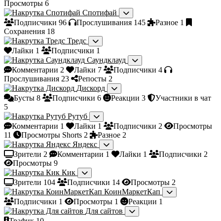
Просмотры
6
Спотифай
Подписчики
96
Прослушивания
145
Разное
1
Сохранения
18
Тредс
Лайки
1
Подписчики
1
Саундклауд
Комментарии
2
Лайки
7
Подписчики
4
Прослушивания
23
Репосты
2
Дискорд
Бусты
8
Подписчики
6
Реакции
3
Участники в чат
5
Рутуб
Комментарии
1
Лайки
1
Подписчики
2
Просмотры
11
Просмотры Shorts
2
Разное
2
Яндекс
Зрители
2
Комментарии
1
Лайки
1
Подписчики
2
Просмотры
9
Кик
Зрители
104
Подписчики
14
Просмотры
2
КоинМаркетКап
Подписчики
1
Просмотры
1
Реакции
1
Для сайтов
Трафик
10