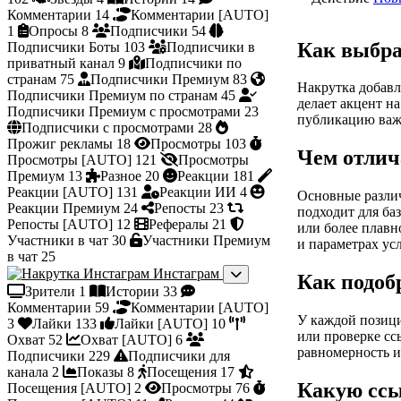
Комментарии
14
Комментарии [AUTO]
1
Опросы
8
Подписчики
54
Как выбра
Подписчики Боты
103
Подписчики в
приватный канал
9
Подписчики по
странам
75
Подписчики Премиум
83
Накрутка добавл
Подписчики Премиум по странам
45
делает акцент н
Подписчики Премиум с просмотрами
23
публикацию важн
Подписчики с просмотрами
28
Прожиг рекламы
18
Просмотры
103
Чем отлич
Просмотры [AUTO]
121
Просмотры
Премиум
13
Разное
20
Реакции
181
Реакции [AUTO]
131
Реакции ИИ
4
Основные различ
Реакции Премиум
24
Репосты
23
подходит для ба
Репосты [AUTO]
12
Рефералы
21
или более плавн
Участники в чат
30
Участники Премиум
и параметрах ус
в чат
25
Инстаграм
Как подоб
Зрители
1
Истории
33
Комментарии
59
Комментарии [AUTO]
У каждой позици
3
Лайки
133
Лайки [AUTO]
10
или проверке сс
Охват
52
Охват [AUTO]
6
равномерность и
Подписчики
229
Подписчики для
канала
2
Показы
8
Посещения
17
Какую ссы
Посещения [AUTO]
2
Просмотры
76