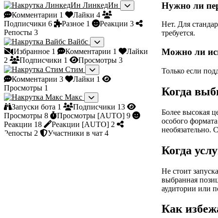
Нужно ли пе
ЛинкедИн
Комментарии
1
Лайки
4
Подписчики
6
Разное
1
Реакции
3
Нет. Для станда
Репосты
3
требуется.
Вайбс
Можно ли ис
Избранное
1
Комментарии
1
Лайки
2
Подписчики
1
Просмотры
3
Стим
Только если под
Комментарии
3
Лайки
1
Просмотры
1
Когда выб
Макс
Запуски бота
1
Подписчики
13
Более высокая ц
Просмотры
8
Просмотры [AUTO]
9
особого формата.
Реакции
18
Реакции [AUTO]
2
необязательно. 
Репосты
2
Участники в чат
4
Когда усл
Не стоит запуск
выбранная позиц
аудитории или п
Как избеж