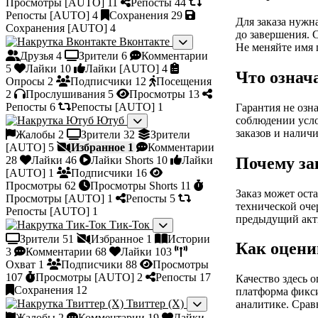
Просмотры [AUTO]
11
Репосты
44
Репосты [AUTO]
4
Сохранения
29
Для заказа нужн
Сохранения [AUTO]
4
до завершения. 
Вконтакте
Не меняйте имя 
Друзья
4
Зрители
6
Комментарии
5
Лайки
10
Лайки [AUTO]
4
Что означ
Опросы
2
Подписчики
12
Посещения
2
Прослушивания
5
Просмотры
13
Репосты
6
Репосты [AUTO]
1
Гарантия не озн
Ютуб
соблюдении усло
заказов и налич
Жалобы
2
Зрители
32
Зрители
[AUTO]
5
Избранное
1
Комментарии
Почему за
28
Лайки
46
Лайки Shorts
10
Лайки
[AUTO]
1
Подписчики
16
Просмотры
62
Просмотры Shorts
11
Заказ может ост
Просмотры [AUTO]
1
Репосты
5
технической оче
Репосты [AUTO]
1
предыдущий акти
Тик-Ток
Зрители
51
Избранное
1
Истории
Как оцени
3
Комментарии
68
Лайки
103
Охват
1
Подписчики
88
Просмотры
107
Просмотры [AUTO]
2
Репосты
17
Качество здесь о
Сохранения
12
платформа фикси
Твиттер (X)
аналитике. Срав
Жалобы
2
Комментарии
19
Лайки