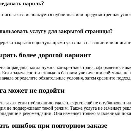
редавать пароль?
ртного заказа используется публичная или предусмотренная усло
пользовать услугу для закрытой страницы?
держка закрытого доступа прямо указана в названии или описа
ирать более дорогой вариант
ена оправдана, когда нужны конкретная страна, оформленные акк
 Если задача состоит только в базовом увеличении счётчика, пер
Сначала определите обязательные условия, затем сравните подхо
уга может не подойти
ать заказ, если публикацию удалён, скрыт, ещё не опубликован и
ия не поддерживает такой режим. Также услуга не заменяет рек
опадание в рекомендации. Она изменяет только заявленный пока
ать ошибок при повторном заказе