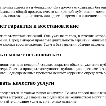
а прямая ссылка на публикацию. Она должна открываться без ош
Ссылка на общий профиль вместо конкретной публикации может н
пользователя, приватность или адрес во время выполнения: систе
ает гарантия и восстановление
ачает отсутствие списаний. Она указывает срок, в течение кото
вий. Перед выбором проверьте длительность гарантии, минима
ие кнопки восстановления. Услуги без гарантии обычно дешевле
каз может остановиться
ановиться из за неверной ссылки, закрытия объекта, удаления п
реди. Сначала проверьте доступность публикацию в режиме без ав
вен: одновременные процессы мешают корректно определить ос
вать качество услуги
пределяется не только типом аккаунтов. Важны способ начисления
рует метрику. Два варианта с одинаковым количеством могут по
нивайте описание услуги, а не только название.