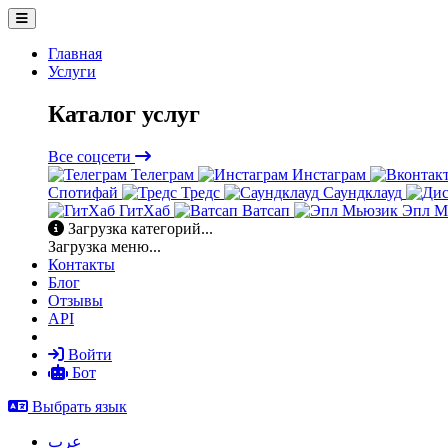
Главная
Услуги
Каталог услуг
Все соцсети
Телеграм
Инстаграм
Спотифай
Тредс
Саундклауд
ГитХаб
Ватсап
Эпл М
Загрузка категорий...
Загрузка меню...
Контакты
Блог
Отзывы
API
Войти
Бот
Выбрать язык
عرب