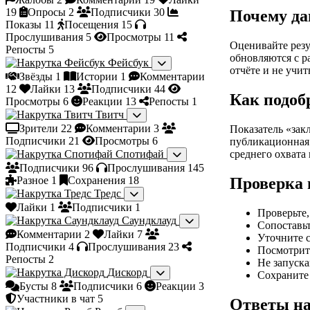
19
Опросы
2
Подписчики
30
Почему да
Показы
11
Посещения
15
Прослушивания
5
Просмотры
11
Оценивайте резу
Репосты
5
обновляются с р
Фейсбук
отчёте и не учи
Звёзды
1
Истории
1
Комментарии
12
Лайки
13
Подписчики
44
Как подоб
Просмотры
6
Реакции
13
Репосты
1
Твитч
Зрители
22
Комментарии
3
Показатель «зак
Подписчики
21
Просмотры
6
публикационная 
Спотифай
среднего охвата
Подписчики
96
Прослушивания
145
Разное
1
Сохранения
18
Проверка 
Тредс
Лайки
1
Подписчики
1
Проверьте,
Саундклауд
Сопоставь
Комментарии
2
Лайки
7
Уточните с
Подписчики
4
Прослушивания
23
Посмотрите
Репосты
2
Не запуска
Дискорд
Сохраните 
Бусты
8
Подписчики
6
Реакции
3
Участники в чат
5
Ответы на