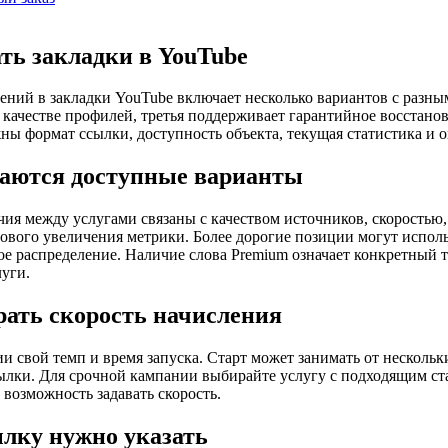
ть закладки в YouTube
ений в закладки YouTube включает несколько вариантов с разны
а качестве профилей, третья поддерживает гарантийное восстано
ы формат ссылки, доступность объекта, текущая статистика и 
аются доступные варианты
ия между услугами связаны с качеством источников, скоростью
зового увеличения метрики. Более дорогие позиции могут испо
ое распределение. Наличие слова Premium означает конкретный ти
луги.
рать скорость начисления
и свой темп и время запуска. Старт может занимать от нескольк
ылки. Для срочной кампании выбирайте услугу с подходящим ста
 возможность задавать скорость.
лку нужно указать