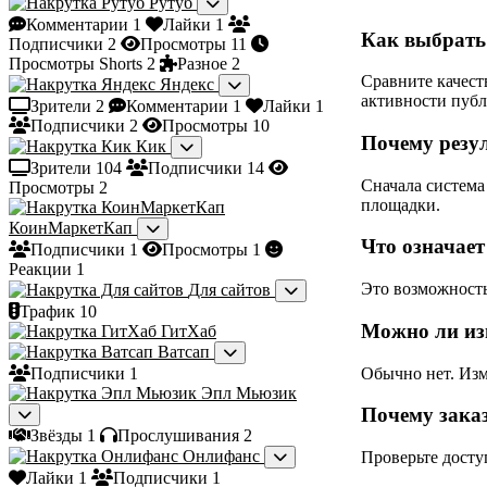
Рутуб
Комментарии
1
Лайки
1
Как выбрать
Подписчики
2
Просмотры
11
Просмотры Shorts
2
Разное
2
Сравните качест
Яндекс
активности пуб
Зрители
2
Комментарии
1
Лайки
1
Подписчики
2
Просмотры
10
Почему резул
Кик
Зрители
104
Подписчики
14
Сначала система
Просмотры
2
площадки.
КоинМаркетКап
Что означает
Подписчики
1
Просмотры
1
Реакции
1
Это возможность
Для сайтов
Трафик
10
Можно ли из
ГитХаб
Ватсап
Обычно нет. Изм
Подписчики
1
Эпл Мьюзик
Почему зака
Звёзды
1
Прослушивания
2
Онлифанс
Проверьте досту
Лайки
1
Подписчики
1