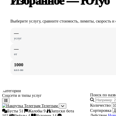
Избранное — Ютуб
Выберите услугу, сравните стоимость, лимиты, скорость и 
—
услуг
—
от
1000
кол-во
Категории
Поиск по наз
Соцсети и типы услуг
Количество
Телеграм
Сортировка
Бусты
51
Жалобы
9
Запуски бота
Действие
Нов
102
Звёзды
4
Истории
14