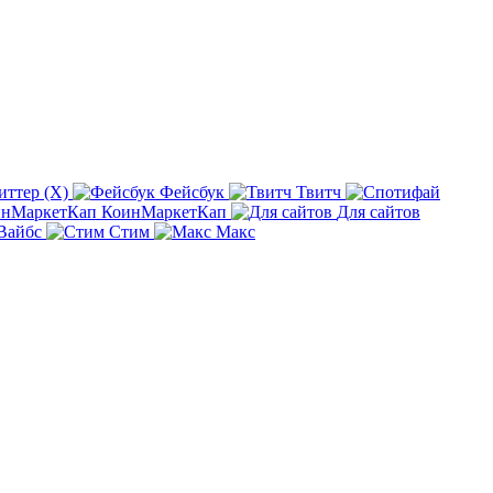
иттер (X)
Фейсбук
Твитч
КоинМаркетКап
Для сайтов
Вайбс
Стим
Макс