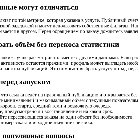
нные могут отличаться
льтат по той метрике, которая указана в услуге. Публичный счёт
азной задержкой и могут использовать собственные фильтры. На
тывается в другом. Перед обращением по заказу дождитесь заявл
рать объём без перекоса статистики
ладки» лучше рассматривать вместе с другими данными. Если рас
активность остаются прежними, профиль может выглядеть несба
 и частоты публикаций. Это помогает выбрать услугу по задаче, 
перед запуском
 что ссылка ведёт на правильный публикацию и открывается бе
те минимальный и максимальный объём с текущими показателям
корость старта, средний темп и возможную очередь.
, предусмотрено ли восстановление и на какой срок.
йте пересекающиеся заказы на один объект без необходимости.
номер заказа и исходное значение счётчика.
 популярные вопросы