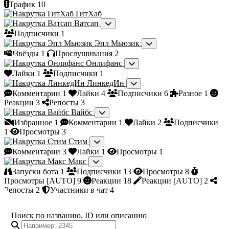
Трафик
10
ГитХаб
Ватсап
Подписчики
1
Эпл Мьюзик
Звёзды
1
Прослушивания
2
Онлифанс
Лайки
1
Подписчики
1
ЛинкедИн
Комментарии
1
Лайки
4
Подписчики
6
Разное
1
Реакции
3
Репосты
3
Вайбс
Избранное
1
Комментарии
1
Лайки
2
Подписчики
1
Просмотры
3
Стим
Комментарии
3
Лайки
1
Просмотры
1
Макс
Запуски бота
1
Подписчики
13
Просмотры
8
Просмотры [AUTO]
9
Реакции
18
Реакции [AUTO]
2
Репосты
2
Участники в чат
4
Поиск по названию, ID или описанию