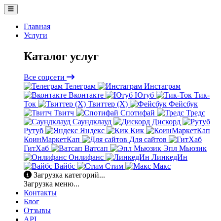
Главная
Услуги
Каталог услуг
Все соцсети
Телеграм
Инстаграм
Вконтакте
Ютуб
Тик-
Ток
Твиттер (X)
Фейсбук
Твитч
Спотифай
Тредс
Саундклауд
Дискорд
Рутуб
Яндекс
Кик
КоинМаркетКап
Для сайтов
ГитХаб
Ватсап
Эпл Мьюзик
Онлифанс
ЛинкедИн
Вайбс
Стим
Макс
Загрузка категорий...
Загрузка меню...
Контакты
Блог
Отзывы
API