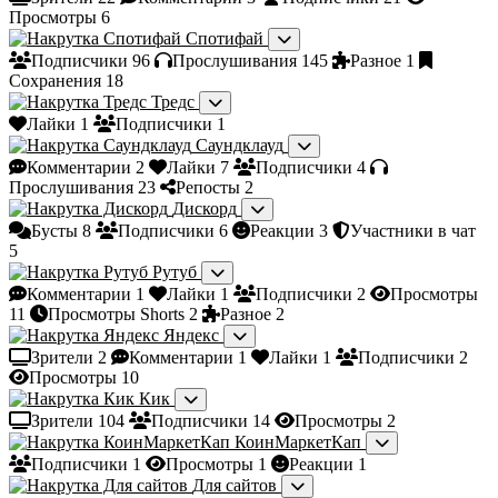
Просмотры
6
Спотифай
Подписчики
96
Прослушивания
145
Разное
1
Сохранения
18
Тредс
Лайки
1
Подписчики
1
Саундклауд
Комментарии
2
Лайки
7
Подписчики
4
Прослушивания
23
Репосты
2
Дискорд
Бусты
8
Подписчики
6
Реакции
3
Участники в чат
5
Рутуб
Комментарии
1
Лайки
1
Подписчики
2
Просмотры
11
Просмотры Shorts
2
Разное
2
Яндекс
Зрители
2
Комментарии
1
Лайки
1
Подписчики
2
Просмотры
10
Кик
Зрители
104
Подписчики
14
Просмотры
2
КоинМаркетКап
Подписчики
1
Просмотры
1
Реакции
1
Для сайтов