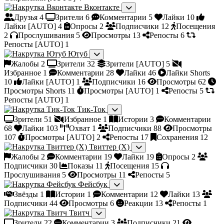
Вконтакте
Друзья
4
Зрители
6
Комментарии
5
Лайки
10
Лайки [AUTO]
4
Опросы
2
Подписчики
12
Посещения
2
Прослушивания
5
Просмотры
13
Репосты
6
Репосты [AUTO]
1
Ютуб
Жалобы
2
Зрители
32
Зрители [AUTO]
5
Избранное
1
Комментарии
28
Лайки
46
Лайки Shorts
10
Лайки [AUTO]
1
Подписчики
16
Просмотры
62
Просмотры Shorts
11
Просмотры [AUTO]
1
Репосты
5
Репосты [AUTO]
1
Тик-Ток
Зрители
51
Избранное
1
Истории
3
Комментарии
68
Лайки
103
Охват
1
Подписчики
88
Просмотры
107
Просмотры [AUTO]
2
Репосты
17
Сохранения
12
Твиттер (X)
Жалобы
2
Комментарии
19
Лайки
19
Опросы
2
Подписчики
30
Показы
11
Посещения
15
Прослушивания
5
Просмотры
11
Репосты
5
Фейсбук
Звёзды
1
Истории
1
Комментарии
12
Лайки
13
Подписчики
44
Просмотры
6
Реакции
13
Репосты
1
Твитч
Зрители
22
Комментарии
3
Подписчики
21