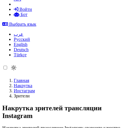
Войти
Бот
Выбрать язык
عرب
Русский
English
Deutsch
Türkçe
Главная
Накрутка
Инстаграм
Зрители
Накрутка зрителей трансляции
Instagram
Накрутка зрителей трансляции Instagram: сравните качество,