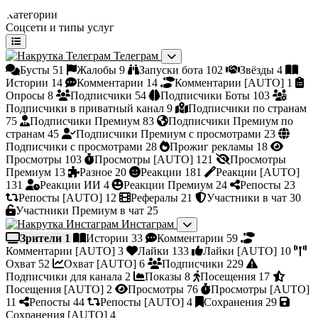
Категории
Соцсети и типы услуг
Телеграм
Бусты
51
Жалобы
9
Запуски бота
102
Звёзды
4
Истории
14
Комментарии
14
Комментарии [AUTO]
1
Опросы
8
Подписчики
54
Подписчики Боты
103
Подписчики в приватный канал
9
Подписчики по странам
75
Подписчики Премиум
83
Подписчики Премиум по
странам
45
Подписчики Премиум с просмотрами
23
Подписчики с просмотрами
28
Прожиг рекламы
18
Просмотры
103
Просмотры [AUTO]
121
Просмотры
Премиум
13
Разное
20
Реакции
181
Реакции [AUTO]
131
Реакции ИИ
4
Реакции Премиум
24
Репосты
23
Репосты [AUTO]
12
Рефералы
21
Участники в чат
30
Участники Премиум в чат
25
Инстаграм
Зрители
1
Истории
33
Комментарии
59
Комментарии [AUTO]
3
Лайки
133
Лайки [AUTO]
10
Охват
52
Охват [AUTO]
6
Подписчики
229
Подписчики для канала
2
Показы
8
Посещения
17
Посещения [AUTO]
2
Просмотры
76
Просмотры [AUTO]
11
Репосты
44
Репосты [AUTO]
4
Сохранения
29
Сохранения [AUTO]
4