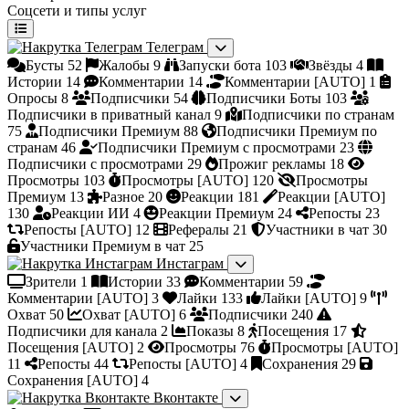
Соцсети и типы услуг
Телеграм
Бусты
52
Жалобы
9
Запуски бота
103
Звёзды
4
Истории
14
Комментарии
14
Комментарии [AUTO]
1
Опросы
8
Подписчики
54
Подписчики Боты
103
Подписчики в приватный канал
9
Подписчики по странам
75
Подписчики Премиум
88
Подписчики Премиум по
странам
46
Подписчики Премиум с просмотрами
23
Подписчики с просмотрами
29
Прожиг рекламы
18
Просмотры
103
Просмотры [AUTO]
120
Просмотры
Премиум
13
Разное
20
Реакции
181
Реакции [AUTO]
130
Реакции ИИ
4
Реакции Премиум
24
Репосты
23
Репосты [AUTO]
12
Рефералы
21
Участники в чат
30
Участники Премиум в чат
25
Инстаграм
Зрители
1
Истории
33
Комментарии
59
Комментарии [AUTO]
3
Лайки
133
Лайки [AUTO]
9
Охват
50
Охват [AUTO]
6
Подписчики
240
Подписчики для канала
2
Показы
8
Посещения
17
Посещения [AUTO]
2
Просмотры
76
Просмотры [AUTO]
11
Репосты
44
Репосты [AUTO]
4
Сохранения
29
Сохранения [AUTO]
4
Вконтакте