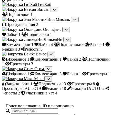
ГитХаб
Ватсап
Подписчики
1
Эпл Мьюзик
Прослушивания
2
Онлифанс
Лайки
1
Подписчики
1
ЛинкедИн
Комментарии
1
Лайки
4
Подписчики
6
Разное
1
Реакции
3
Репосты
3
Вайбс
Избранное
1
Комментарии
1
Лайки
2
Подписчики
1
Просмотры
3
Стим
Избранное
1
Комментарии
3
Лайки
1
Просмотры
1
Макс
Запуски бота
1
Подписчики
13
Просмотры
8
Просмотры [AUTO]
9
Реакции
18
Реакции [AUTO]
2
Репосты
2
Участники в чат
4
Поиск по названию, ID или описанию