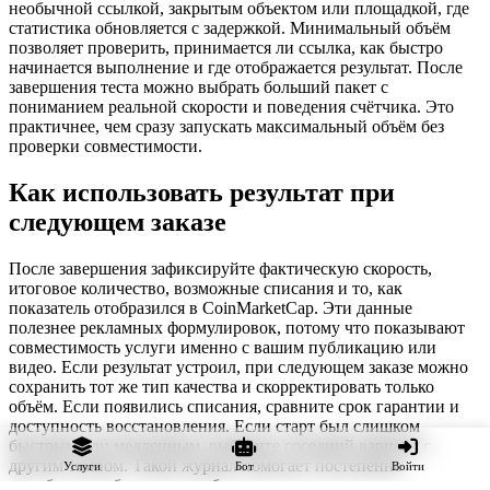
необычной ссылкой, закрытым объектом или площадкой, где
статистика обновляется с задержкой. Минимальный объём
позволяет проверить, принимается ли ссылка, как быстро
начинается выполнение и где отображается результат. После
завершения теста можно выбрать больший пакет с
пониманием реальной скорости и поведения счётчика. Это
практичнее, чем сразу запускать максимальный объём без
проверки совместимости.
Как использовать результат при
следующем заказе
После завершения зафиксируйте фактическую скорость,
итоговое количество, возможные списания и то, как
показатель отобразился в CoinMarketCap. Эти данные
полезнее рекламных формулировок, потому что показывают
совместимость услуги именно с вашим публикацию или
видео. Если результат устроил, при следующем заказе можно
сохранить тот же тип качества и скорректировать только
объём. Если появились списания, сравните срок гарантии и
доступность восстановления. Если старт был слишком
быстрым или медленным, выберите соседний вариант с
другим темпом. Такой журнал помогает постепенно
Услуги
Бот
Войти
подобрать стабильную комбинацию параметров и не