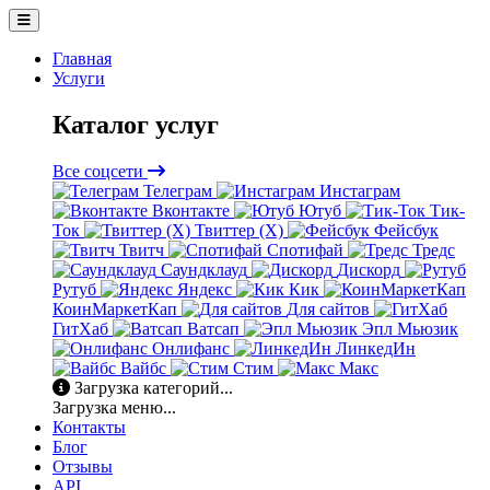
Главная
Услуги
Каталог услуг
Все соцсети
Телеграм
Инстаграм
Вконтакте
Ютуб
Тик-
Ток
Твиттер (X)
Фейсбук
Твитч
Спотифай
Тредс
Саундклауд
Дискорд
Рутуб
Яндекс
Кик
КоинМаркетКап
Для сайтов
ГитХаб
Ватсап
Эпл Мьюзик
Онлифанс
ЛинкедИн
Вайбс
Стим
Макс
Загрузка категорий...
Загрузка меню...
Контакты
Блог
Отзывы
API