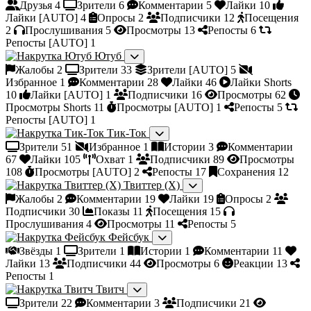
Друзья
4
Зрители
6
Комментарии
5
Лайки
10
Лайки [AUTO]
4
Опросы
2
Подписчики
12
Посещения
2
Прослушивания
5
Просмотры
13
Репосты
6
Репосты [AUTO]
1
Ютуб
Жалобы
2
Зрители
33
Зрители [AUTO]
5
Избранное
1
Комментарии
28
Лайки
46
Лайки Shorts
10
Лайки [AUTO]
1
Подписчики
16
Просмотры
62
Просмотры Shorts
11
Просмотры [AUTO]
1
Репосты
5
Репосты [AUTO]
1
Тик-Ток
Зрители
51
Избранное
1
Истории
3
Комментарии
67
Лайки
105
Охват
1
Подписчики
89
Просмотры
108
Просмотры [AUTO]
2
Репосты
17
Сохранения
12
Твиттер (X)
Жалобы
2
Комментарии
19
Лайки
19
Опросы
2
Подписчики
30
Показы
11
Посещения
15
Прослушивания
4
Просмотры
11
Репосты
5
Фейсбук
Звёзды
1
Зрители
1
Истории
1
Комментарии
11
Лайки
13
Подписчики
44
Просмотры
6
Реакции
13
Репосты
1
Твитч
Зрители
22
Комментарии
3
Подписчики
21