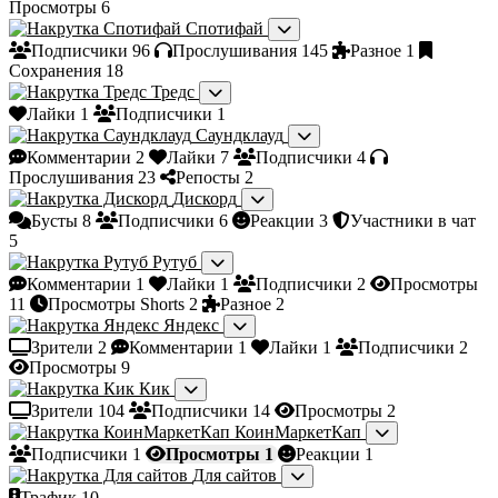
Просмотры
6
Спотифай
Подписчики
96
Прослушивания
145
Разное
1
Сохранения
18
Тредс
Лайки
1
Подписчики
1
Саундклауд
Комментарии
2
Лайки
7
Подписчики
4
Прослушивания
23
Репосты
2
Дискорд
Бусты
8
Подписчики
6
Реакции
3
Участники в чат
5
Рутуб
Комментарии
1
Лайки
1
Подписчики
2
Просмотры
11
Просмотры Shorts
2
Разное
2
Яндекс
Зрители
2
Комментарии
1
Лайки
1
Подписчики
2
Просмотры
9
Кик
Зрители
104
Подписчики
14
Просмотры
2
КоинМаркетКап
Подписчики
1
Просмотры
1
Реакции
1
Для сайтов
Трафик
10