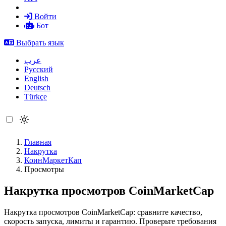
Войти
Бот
Выбрать язык
عرب
Русский
English
Deutsch
Türkçe
Главная
Накрутка
КоинМаркетКап
Просмотры
Накрутка просмотров CoinMarketCap
Накрутка просмотров CoinMarketCap: сравните качество,
скорость запуска, лимиты и гарантию. Проверьте требования