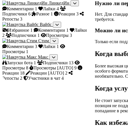
Нужно ли пе
ЛинкедИн
Комментарии
1
Лайки
4
Подписчики
6
Разное
1
Реакции
3
Нет. Для станда
Репосты
3
требуется.
Вайбс
Можно ли ис
Избранное
1
Комментарии
1
Лайки
2
Подписчики
1
Просмотры
3
Стим
Только если под
Комментарии
3
Лайки
1
Просмотры
1
Когда выб
Макс
Запуски бота
1
Подписчики
13
Более высокая ц
Просмотры
8
Просмотры [AUTO]
9
особого формата.
Реакции
18
Реакции [AUTO]
2
необязательно. 
Репосты
2
Участники в чат
4
Когда усл
Не стоит запуска
позиция не подд
попадание в рек
Как избеж