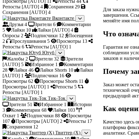
Просмотры [AUTO]
11
Репосты
44
Репосты [AUTO]
4
Сохранения
29
Для заказа нужн
Сохранения [AUTO]
4
завершения. Ссы
Вконтакте
меняйте имя пол
Друзья
4
Зрители
6
Комментарии
5
Лайки
10
Лайки [AUTO]
4
Что означ
Опросы
2
Подписчики
12
Посещения
2
Прослушивания
5
Просмотры
13
Репосты
6
Репосты [AUTO]
1
Гарантия не озн
Ютуб
соблюдении усло
заказов и налич
Жалобы
2
Зрители
32
Зрители
[AUTO]
5
Избранное
1
Комментарии
Почему за
28
Лайки
46
Лайки Shorts
10
Лайки
[AUTO]
1
Подписчики
16
Просмотры
62
Просмотры Shorts
11
Заказ может ост
Просмотры [AUTO]
1
Репосты
5
технической очер
Репосты [AUTO]
1
предыдущий акти
Тик-Ток
Зрители
51
Избранное
1
Истории
Как оцени
3
Комментарии
68
Лайки
103
Охват
1
Подписчики
88
Просмотры
107
Просмотры [AUTO]
2
Репосты
17
Качество здесь о
Сохранения
12
платформа фикси
Твиттер (X)
аналитике. Срав
Жалобы
2
Комментарии
19
Лайки