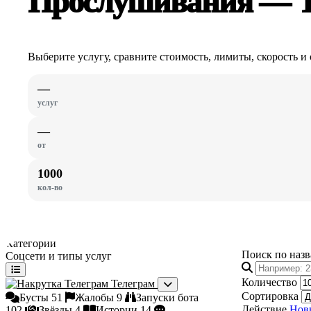
Прослушивания — Т
Выберите услугу, сравните стоимость, лимиты, скорость и 
—
услуг
—
от
1000
кол-во
Категории
Поиск по наз
Соцсети и типы услуг
Количество
Телеграм
Сортировка
Бусты
51
Жалобы
9
Запуски бота
Действие
Нов
102
Звёзды
4
Истории
14