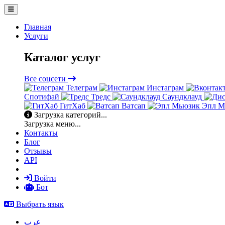
Главная
Услуги
Каталог услуг
Все соцсети
Телеграм
Инстаграм
Спотифай
Тредс
Саундклауд
ГитХаб
Ватсап
Эпл М
Загрузка категорий...
Загрузка меню...
Контакты
Блог
Отзывы
API
Войти
Бот
Выбрать язык
عرب