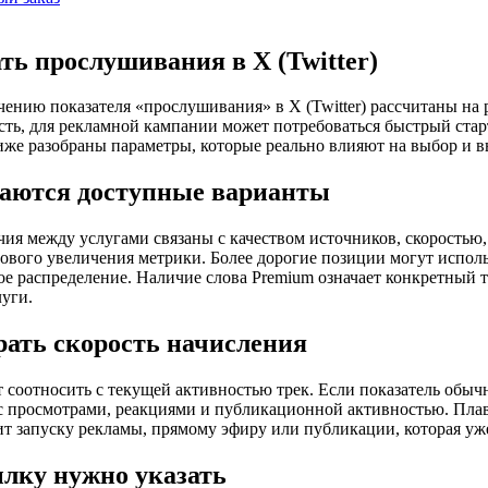
ть прослушивания в X (Twitter)
чению показателя «прослушивания» в X (Twitter) рассчитаны на 
сть, для рекламной кампании может потребоваться быстрый стар
иже разобраны параметры, которые реально влияют на выбор и в
аются доступные варианты
ия между услугами связаны с качеством источников, скоростью
зового увеличения метрики. Более дорогие позиции могут испо
ое распределение. Наличие слова Premium означает конкретный ти
луги.
рать скорость начисления
т соотносить с текущей активностью трек. Если показатель обыч
с просмотрами, реакциями и публикационной активностью. Плав
ит запуску рекламы, прямому эфиру или публикации, которая уж
лку нужно указать