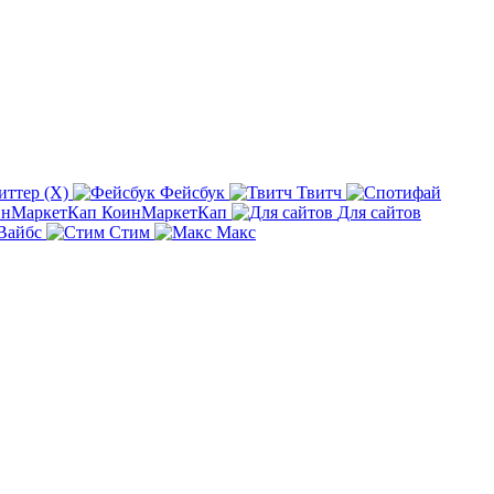
иттер (X)
Фейсбук
Твитч
КоинМаркетКап
Для сайтов
Вайбс
Стим
Макс