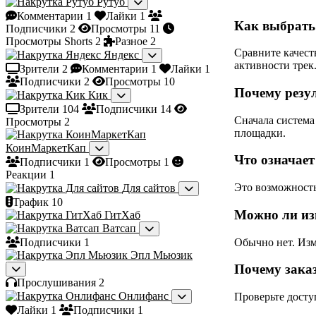
Рутуб
Комментарии
1
Лайки
1
Как выбрать 
Подписчики
2
Просмотры
11
Просмотры Shorts
2
Разное
2
Сравните качест
Яндекс
активности трек
Зрители
2
Комментарии
1
Лайки
1
Подписчики
2
Просмотры
10
Почему резул
Кик
Зрители
104
Подписчики
14
Сначала система
Просмотры
2
площадки.
КоинМаркетКап
Что означает
Подписчики
1
Просмотры
1
Реакции
1
Это возможность
Для сайтов
Трафик
10
Можно ли из
ГитХаб
Ватсап
Обычно нет. Изм
Подписчики
1
Эпл Мьюзик
Почему зака
Прослушивания
2
Онлифанс
Проверьте досту
Лайки
1
Подписчики
1