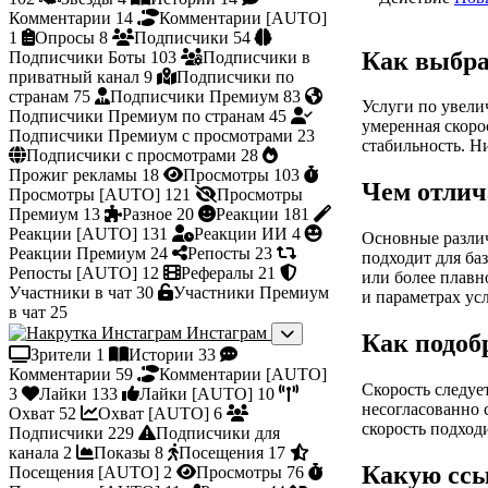
Комментарии
14
Комментарии [AUTO]
1
Опросы
8
Подписчики
54
Как выбра
Подписчики Боты
103
Подписчики в
приватный канал
9
Подписчики по
странам
75
Подписчики Премиум
83
Услуги по увели
Подписчики Премиум по странам
45
умеренная скоро
Подписчики Премиум с просмотрами
23
стабильность. Н
Подписчики с просмотрами
28
Прожиг рекламы
18
Просмотры
103
Чем отлич
Просмотры [AUTO]
121
Просмотры
Премиум
13
Разное
20
Реакции
181
Реакции [AUTO]
131
Реакции ИИ
4
Основные различ
Реакции Премиум
24
Репосты
23
подходит для ба
Репосты [AUTO]
12
Рефералы
21
или более плавн
Участники в чат
30
Участники Премиум
и параметрах ус
в чат
25
Инстаграм
Как подоб
Зрители
1
Истории
33
Комментарии
59
Комментарии [AUTO]
Скорость следуе
3
Лайки
133
Лайки [AUTO]
10
несогласованно 
Охват
52
Охват [AUTO]
6
скорость подход
Подписчики
229
Подписчики для
канала
2
Показы
8
Посещения
17
Какую ссы
Посещения [AUTO]
2
Просмотры
76