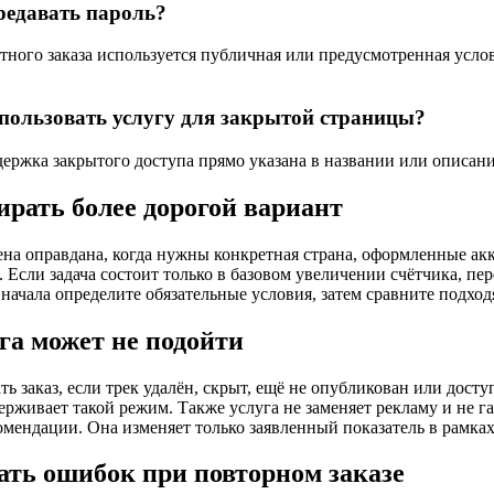
редавать пароль?
ртного заказа используется публичная или предусмотренная усло
пользовать услугу для закрытой страницы?
держка закрытого доступа прямо указана в названии или описа
ирать более дорогой вариант
ена оправдана, когда нужны конкретная страна, оформленные акк
 Если задача состоит только в базовом увеличении счётчика, пер
Сначала определите обязательные условия, затем сравните подхо
уга может не подойти
ть заказ, если трек удалён, скрыт, ещё не опубликован или дост
ерживает такой режим. Также услуга не заменяет рекламу и не 
омендации. Она изменяет только заявленный показатель в рамка
ать ошибок при повторном заказе