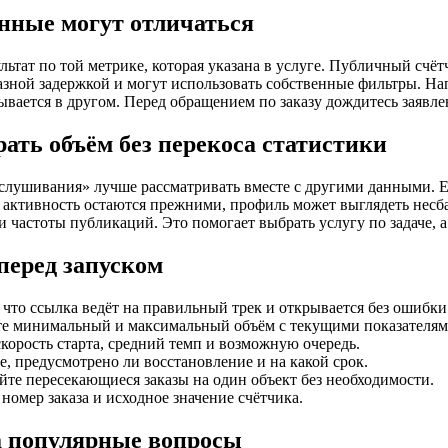
нные могут отличаться
льтат по той метрике, которая указана в услуге. Публичный счёт
азной задержкой и могут использовать собственные фильтры. На
тывается в другом. Перед обращением по заказу дождитесь заявл
рать объём без перекоса статистики
слушивания» лучше рассматривать вместе с другими данными. Ес
активность остаются прежними, профиль может выглядеть несба
 и частоты публикаций. Это помогает выбрать услугу по задаче, 
перед запуском
 что ссылка ведёт на правильный трек и открывается без ошибки
те минимальный и максимальный объём с текущими показателям
корость старта, средний темп и возможную очередь.
, предусмотрено ли восстановление и на какой срок.
йте пересекающиеся заказы на один объект без необходимости.
номер заказа и исходное значение счётчика.
 популярные вопросы