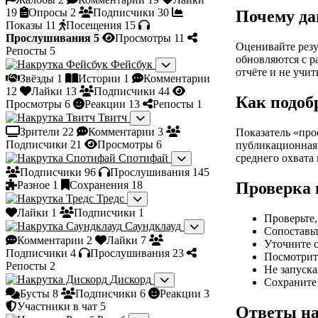
19
Опросы
2
Подписчики
30
Почему да
Показы
11
Посещения
15
Прослушивания
5
Просмотры
11
Оценивайте резу
Репосты
5
обновляются с р
Фейсбук
отчёте и не учи
Звёзды
1
Истории
1
Комментарии
12
Лайки
13
Подписчики
44
Как подоб
Просмотры
6
Реакции
13
Репосты
1
Твитч
Зрители
22
Комментарии
3
Показатель «про
Подписчики
21
Просмотры
6
публикационная 
Спотифай
среднего охвата
Подписчики
96
Прослушивания
145
Разное
1
Сохранения
18
Проверка 
Тредс
Лайки
1
Подписчики
1
Проверьте,
Саундклауд
Сопоставь
Комментарии
2
Лайки
7
Уточните с
Подписчики
4
Прослушивания
23
Посмотрите
Репосты
2
Не запуска
Дискорд
Сохраните 
Бусты
8
Подписчики
6
Реакции
3
Участники в чат
5
Ответы на