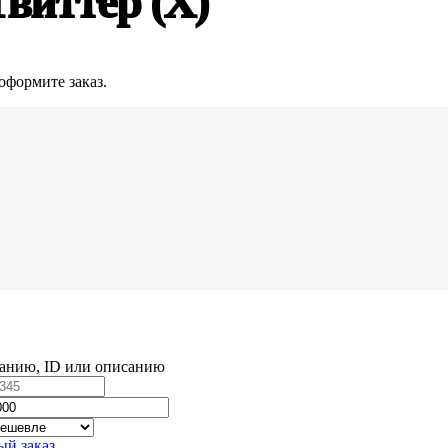
виттер (X)
оформите заказ.
ванию, ID или описанию
ый заказ