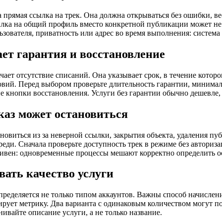
а прямая ссылка на трек. Она должна открываться без ошибки, в
лка на общий профиль вместо конкретной публикации может не п
ьзователя, приватность или адрес во время выполнения: система 
ает гарантия и восстановление
ачает отсутствие списаний. Она указывает срок, в течение кото
вий. Перед выбором проверьте длительность гарантии, минима
ие кнопки восстановления. Услуги без гарантии обычно дешевле
каз может остановиться
ановиться из за неверной ссылки, закрытия объекта, удаления п
еди. Сначала проверьте доступность трек в режиме без авторизац
вен: одновременные процессы мешают корректно определить ос
вать качество услуги
пределяется не только типом аккаунтов. Важны способ начисления
рует метрику. Два варианта с одинаковым количеством могут по
нивайте описание услуги, а не только название.