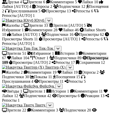
Друзья
4
Зрители
6
Комментарии
5
Лайки
10
Лайки [AUTO]
4
Опросы
2
Подписчики
12
Посещения
2
Прослушивания
5
Просмотры
13
Репосты
6
Репосты [AUTO]
1
Ютуб
Жалобы
2
Зрители
33
Зрители [AUTO]
5
Избранное
1
Комментарии
28
Лайки
46
Лайки Shorts
10
Лайки [AUTO]
1
Подписчики
16
Просмотры
62
Просмотры Shorts
11
Просмотры [AUTO]
1
Репосты
6
Репосты [AUTO]
1
Тик-Ток
Зрители
51
Избранное
1
Истории
3
Комментарии
67
Лайки
104
Охват
1
Подписчики
89
Просмотры
109
Просмотры [AUTO]
2
Репосты
17
Сохранения
12
Твиттер (X)
Жалобы
2
Комментарии
19
Лайки
19
Опросы
2
Подписчики
30
Показы
11
Посещения
15
Прослушивания
4
Просмотры
11
Репосты
5
Фейсбук
Звёзды
1
Зрители
1
Истории
1
Комментарии
11
Лайки
12
Подписчики
42
Просмотры
6
Реакции
13
Репосты
1
Твитч
Зрители
22
Комментарии
3
Подписчики
20