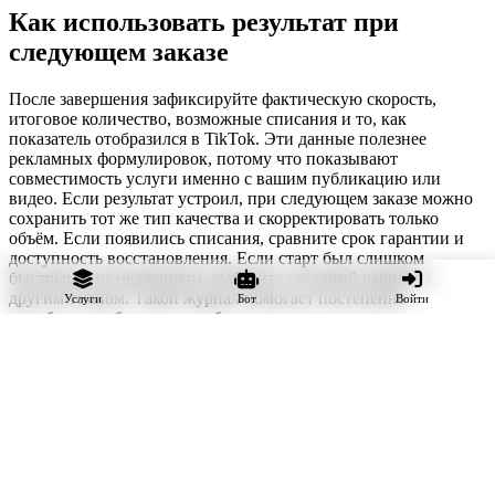
Как использовать результат при
следующем заказе
После завершения зафиксируйте фактическую скорость,
итоговое количество, возможные списания и то, как
показатель отобразился в TikTok. Эти данные полезнее
рекламных формулировок, потому что показывают
совместимость услуги именно с вашим публикацию или
видео. Если результат устроил, при следующем заказе можно
сохранить тот же тип качества и скорректировать только
объём. Если появились списания, сравните срок гарантии и
доступность восстановления. Если старт был слишком
быстрым или медленным, выберите соседний вариант с
другим темпом. Такой журнал помогает постепенно
Услуги
Бот
Войти
подобрать стабильную комбинацию параметров и не
повторять ошибки.
При сравнении учитывайте изменения самой страницы: рост
органической аудитории, новую частоту публикаций, рекламу
и сезонность. Услуга, подходившая небольшому профилю,
может стать слишком медленной после увеличения охватов. И
наоборот, высокий объём не всегда нужен после завершения
рекламной кампании. Решение следует обновлять по текущим
данным, а не автоматически повторять прошлый заказ.