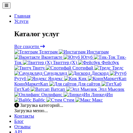
Главная
Услуги
Каталог услуг
Все соцсети
Телеграм
Инстаграм
Вконтакте
Ютуб
Тик-
Ток
Твиттер (X)
Фейсбук
Твитч
Спотифай
Тредс
Саундклауд
Дискорд
Рутуб
Яндекс
Кик
КоинМаркетКап
Для сайтов
ГитХаб
Ватсап
Эпл Мьюзик
Онлифанс
ЛинкедИн
Вайбс
Стим
Макс
Загрузка категорий...
Загрузка меню...
Контакты
Блог
Отзывы
API