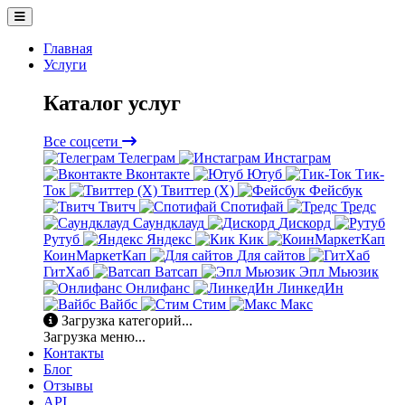
Главная
Услуги
Каталог услуг
Все соцсети
Телеграм
Инстаграм
Вконтакте
Ютуб
Тик-
Ток
Твиттер (X)
Фейсбук
Твитч
Спотифай
Тредс
Саундклауд
Дискорд
Рутуб
Яндекс
Кик
КоинМаркетКап
Для сайтов
ГитХаб
Ватсап
Эпл Мьюзик
Онлифанс
ЛинкедИн
Вайбс
Стим
Макс
Загрузка категорий...
Загрузка меню...
Контакты
Блог
Отзывы
API