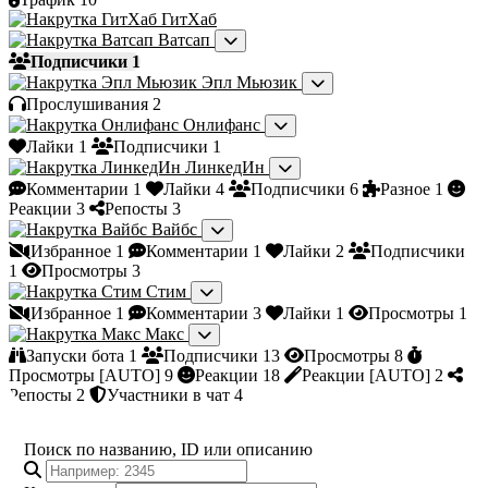
ГитХаб
Ватсап
Подписчики
1
Эпл Мьюзик
Прослушивания
2
Онлифанс
Лайки
1
Подписчики
1
ЛинкедИн
Комментарии
1
Лайки
4
Подписчики
6
Разное
1
Реакции
3
Репосты
3
Вайбс
Избранное
1
Комментарии
1
Лайки
2
Подписчики
1
Просмотры
3
Стим
Избранное
1
Комментарии
3
Лайки
1
Просмотры
1
Макс
Запуски бота
1
Подписчики
13
Просмотры
8
Просмотры [AUTO]
9
Реакции
18
Реакции [AUTO]
2
Репосты
2
Участники в чат
4
Поиск по названию, ID или описанию