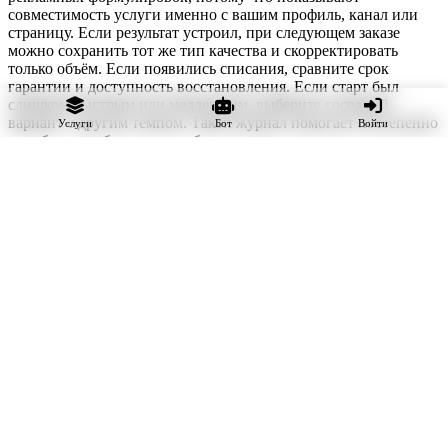
совместимость услуги именно с вашим профиль, канал или
страницу. Если результат устроил, при следующем заказе
можно сохранить тот же тип качества и скорректировать
только объём. Если появились списания, сравните срок
гарантии и доступность восстановления. Если старт был
слишком быстрым или медленным, выберите соседний
вариант с другим темпом. Такой журнал помогает постепенно
Услуги
Бот
Войти
подобрать стабильную комбинацию параметров и не
повторять ошибки.
При сравнении учитывайте изменения самой страницы: рост
органической аудитории, новую частоту публикаций, рекламу
и сезонность. Услуга, подходившая небольшому профилю,
может стать слишком медленной после увеличения охватов. И
наоборот, высокий объём не всегда нужен после завершения
рекламной кампании. Решение следует обновлять по текущим
данным, а не автоматически повторять прошлый заказ.
iCheat — продвижение в социальных сетях