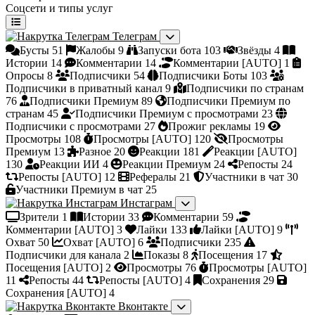
Соцсети и типы услуг
Телеграм
Бусты
51
Жалобы
9
Запуски бота
103
Звёзды
4
Истории
14
Комментарии
14
Комментарии [AUTO]
1
Опросы
8
Подписчики
54
Подписчики Боты
103
Подписчики в приватный канал
9
Подписчики по странам
76
Подписчики Премиум
89
Подписчики Премиум по
странам
45
Подписчики Премиум с просмотрами
23
Подписчики с просмотрами
27
Прожиг рекламы
19
Просмотры
108
Просмотры [AUTO]
120
Просмотры
Премиум
13
Разное
20
Реакции
181
Реакции [AUTO]
130
Реакции ИИ
4
Реакции Премиум
24
Репосты
24
Репосты [AUTO]
12
Рефералы
21
Участники в чат
30
Участники Премиум в чат
25
Инстаграм
Зрители
1
Истории
33
Комментарии
59
Комментарии [AUTO]
3
Лайки
133
Лайки [AUTO]
9
Охват
50
Охват [AUTO]
6
Подписчики
235
Подписчики для канала
2
Показы
8
Посещения
17
Посещения [AUTO]
2
Просмотры
76
Просмотры [AUTO]
11
Репосты
44
Репосты [AUTO]
4
Сохранения
29
Сохранения [AUTO]
4
Вконтакте