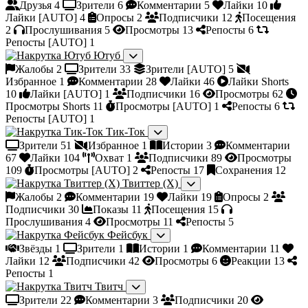
Друзья
4
Зрители
6
Комментарии
5
Лайки
10
Лайки [AUTO]
4
Опросы
2
Подписчики
12
Посещения
2
Прослушивания
5
Просмотры
13
Репосты
6
Репосты [AUTO]
1
Ютуб
Жалобы
2
Зрители
33
Зрители [AUTO]
5
Избранное
1
Комментарии
28
Лайки
46
Лайки Shorts
10
Лайки [AUTO]
1
Подписчики
16
Просмотры
62
Просмотры Shorts
11
Просмотры [AUTO]
1
Репосты
6
Репосты [AUTO]
1
Тик-Ток
Зрители
51
Избранное
1
Истории
3
Комментарии
67
Лайки
104
Охват
1
Подписчики
89
Просмотры
109
Просмотры [AUTO]
2
Репосты
17
Сохранения
12
Твиттер (X)
Жалобы
2
Комментарии
19
Лайки
19
Опросы
2
Подписчики
30
Показы
11
Посещения
15
Прослушивания
4
Просмотры
11
Репосты
5
Фейсбук
Звёзды
1
Зрители
1
Истории
1
Комментарии
11
Лайки
12
Подписчики
42
Просмотры
6
Реакции
13
Репосты
1
Твитч
Зрители
22
Комментарии
3
Подписчики
20