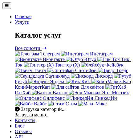
Главная
Услуги
Каталог услуг
Все соцсети
Телеграм
Инстаграм
Вконтакте
Ютуб
Тик-
Ток
Твиттер (X)
Фейсбук
Твитч
Спотифай
Тредс
Саундклауд
Дискорд
Рутуб
Яндекс
Кик
КоинМаркетКап
Для сайтов
ГитХаб
Ватсап
Эпл Мьюзик
Онлифанс
ЛинкедИн
Вайбс
Стим
Макс
Загрузка категорий...
Загрузка меню...
Контакты
Блог
Отзывы
API