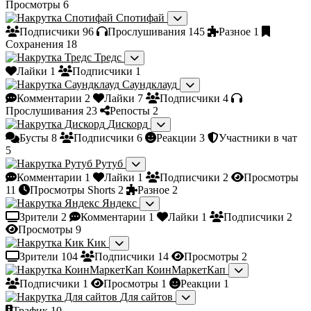
Просмотры
6
Спотифай
Подписчики
96
Прослушивания
145
Разное
1
Сохранения
18
Тредс
Лайки
1
Подписчики
1
Саундклауд
Комментарии
2
Лайки
7
Подписчики
4
Прослушивания
23
Репосты
2
Дискорд
Бусты
8
Подписчики
6
Реакции
3
Участники в чат
5
Рутуб
Комментарии
1
Лайки
1
Подписчики
2
Просмотры
11
Просмотры Shorts
2
Разное
2
Яндекс
Зрители
2
Комментарии
1
Лайки
1
Подписчики
2
Просмотры
9
Кик
Зрители
104
Подписчики
14
Просмотры
2
КоинМаркетКап
Подписчики
1
Просмотры
1
Реакции
1
Для сайтов
Трафик
10