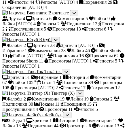
11
Репосты
44
Репосты [AUTO]
4
Сохранения
29
Сохранения [AUTO]
4
Вконтакте
Друзья
4
Зрители
6
Комментарии
5
Лайки
9
Лайки [AUTO]
4
Опросы
2
Подписчики
12
Посещения
2
Прослушивания
5
Просмотры
13
Репосты
6
Репосты [AUTO]
1
Ютуб
Жалобы
2
Зрители
33
Зрители [AUTO]
5
Избранное
1
Комментарии
28
Лайки
46
Лайки Shorts
10
Лайки [AUTO]
1
Подписчики
16
Просмотры
62
Просмотры Shorts
11
Просмотры [AUTO]
1
Репосты
5
Репосты [AUTO]
1
Тик-Ток
Зрители
51
Избранное
1
Истории
3
Комментарии
67
Лайки
105
Охват
1
Подписчики
89
Просмотры
108
Просмотры [AUTO]
2
Репосты
17
Сохранения
12
Твиттер (X)
Жалобы
2
Комментарии
19
Лайки
19
Опросы
2
Подписчики
30
Показы
11
Посещения
15
Прослушивания
4
Просмотры
11
Репосты
5
Фейсбук
Звёзды
1
Зрители
1
Истории
1
Комментарии
11
Лайки
13
Подписчики
44
Просмотры
6
Реакции
13