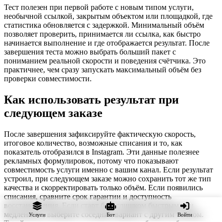
Тест полезен при первой работе с новым типом услуги,
необычной ссылкой, закрытым объектом или площадкой, где
статистика обновляется с задержкой. Минимальный объём
позволяет проверить, принимается ли ссылка, как быстро
начинается выполнение и где отображается результат. После
завершения теста можно выбрать больший пакет с
пониманием реальной скорости и поведения счётчика. Это
практичнее, чем сразу запускать максимальный объём без
проверки совместимости.
Как использовать результат при
следующем заказе
После завершения зафиксируйте фактическую скорость,
итоговое количество, возможные списания и то, как
показатель отобразился в Instagram. Эти данные полезнее
рекламных формулировок, потому что показывают
совместимость услуги именно с вашим канал. Если результат
устроил, при следующем заказе можно сохранить тот же тип
качества и скорректировать только объём. Если появились
списания, сравните срок гарантии и доступность
восстановления. Если старт был слишком быстрым или
медленным, выберите соседний вариант с другим темпом.
Услуги
Бот
Войти