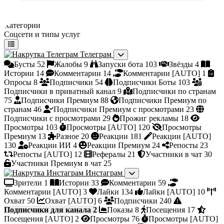
Категории
Соцсети и типы услуг
Телеграм
Бусты
52
Жалобы
9
Запуски бота
103
Звёзды
4
Истории
14
Комментарии
14
Комментарии [AUTO]
1
Опросы
8
Подписчики
54
Подписчики Боты
103
Подписчики в приватный канал
9
Подписчики по странам
75
Подписчики Премиум
88
Подписчики Премиум по
странам
46
Подписчики Премиум с просмотрами
23
Подписчики с просмотрами
29
Прожиг рекламы
18
Просмотры
103
Просмотры [AUTO]
120
Просмотры
Премиум
13
Разное
20
Реакции
181
Реакции [AUTO]
130
Реакции ИИ
4
Реакции Премиум
24
Репосты
23
Репосты [AUTO]
12
Рефералы
21
Участники в чат
30
Участники Премиум в чат
25
Инстаграм
Зрители
1
Истории
33
Комментарии
59
Комментарии [AUTO]
3
Лайки
134
Лайки [AUTO]
10
Охват
50
Охват [AUTO]
6
Подписчики
240
Подписчики для канала
2
Показы
8
Посещения
17
Посещения [AUTO]
2
Просмотры
76
Просмотры [AUTO]