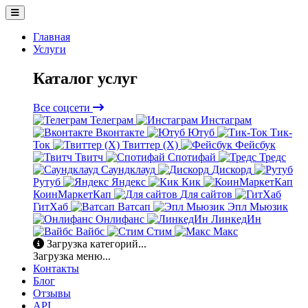
Главная
Услуги
Каталог услуг
Все соцсети
Телеграм
Инстаграм
Вконтакте
Ютуб
Тик-
Ток
Твиттер (X)
Фейсбук
Твитч
Спотифай
Тредс
Саундклауд
Дискорд
Рутуб
Яндекс
Кик
КоинМаркетКап
Для сайтов
ГитХаб
Ватсап
Эпл Мьюзик
Онлифанс
ЛинкедИн
Вайбс
Стим
Макс
Загрузка категорий...
Загрузка меню...
Контакты
Блог
Отзывы
API