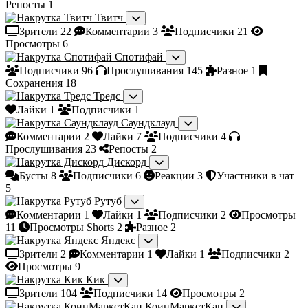
Репосты
1
Твитч
Зрители
22
Комментарии
3
Подписчики
21
Просмотры
6
Спотифай
Подписчики
96
Прослушивания
145
Разное
1
Сохранения
18
Тредс
Лайки
1
Подписчики
1
Саундклауд
Комментарии
2
Лайки
7
Подписчики
4
Прослушивания
23
Репосты
2
Дискорд
Бусты
8
Подписчики
6
Реакции
3
Участники в чат
5
Рутуб
Комментарии
1
Лайки
1
Подписчики
2
Просмотры
11
Просмотры Shorts
2
Разное
2
Яндекс
Зрители
2
Комментарии
1
Лайки
1
Подписчики
2
Просмотры
9
Кик
Зрители
104
Подписчики
14
Просмотры
2
КоинМаркетКап