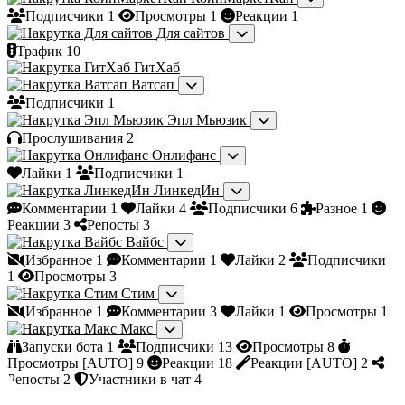
Подписчики
1
Просмотры
1
Реакции
1
Для сайтов
Трафик
10
ГитХаб
Ватсап
Подписчики
1
Эпл Мьюзик
Прослушивания
2
Онлифанс
Лайки
1
Подписчики
1
ЛинкедИн
Комментарии
1
Лайки
4
Подписчики
6
Разное
1
Реакции
3
Репосты
3
Вайбс
Избранное
1
Комментарии
1
Лайки
2
Подписчики
1
Просмотры
3
Стим
Избранное
1
Комментарии
3
Лайки
1
Просмотры
1
Макс
Запуски бота
1
Подписчики
13
Просмотры
8
Просмотры [AUTO]
9
Реакции
18
Реакции [AUTO]
2
Репосты
2
Участники в чат
4