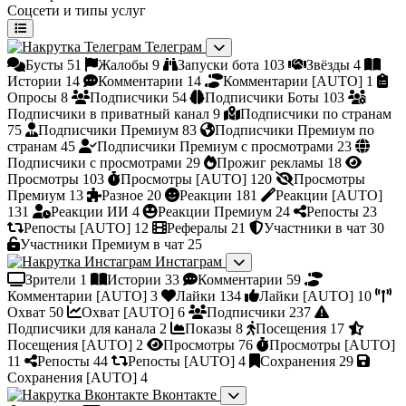
Соцсети и типы услуг
Телеграм
Бусты
51
Жалобы
9
Запуски бота
103
Звёзды
4
Истории
14
Комментарии
14
Комментарии [AUTO]
1
Опросы
8
Подписчики
54
Подписчики Боты
103
Подписчики в приватный канал
9
Подписчики по странам
75
Подписчики Премиум
83
Подписчики Премиум по
странам
45
Подписчики Премиум с просмотрами
23
Подписчики с просмотрами
29
Прожиг рекламы
18
Просмотры
103
Просмотры [AUTO]
120
Просмотры
Премиум
13
Разное
20
Реакции
181
Реакции [AUTO]
131
Реакции ИИ
4
Реакции Премиум
24
Репосты
23
Репосты [AUTO]
12
Рефералы
21
Участники в чат
30
Участники Премиум в чат
25
Инстаграм
Зрители
1
Истории
33
Комментарии
59
Комментарии [AUTO]
3
Лайки
134
Лайки [AUTO]
10
Охват
50
Охват [AUTO]
6
Подписчики
237
Подписчики для канала
2
Показы
8
Посещения
17
Посещения [AUTO]
2
Просмотры
76
Просмотры [AUTO]
11
Репосты
44
Репосты [AUTO]
4
Сохранения
29
Сохранения [AUTO]
4
Вконтакте