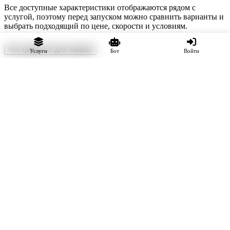
Все доступные характеристики отображаются рядом с
услугой, поэтому перед запуском можно сравнить варианты и
выбрать подходящий по цене, скорости и условиям.
Что требуется для заказа?
Услуги
Бот
Войти
Понадобится ссылку на публикацию, видео или проект.
Логин, пароль и доступ к аккаунту передавать не нужно, если
отдельные условия услуги не говорят об обратном.
Нужно ли передавать пароль?
Нет. Для оформления используется только открытая или
пригласительная ссылка, соответствующая требованиям
выбранной услуги.
iCheat — продвижение в социальных сетях
Автоматизированный сервис накрутки подписчиков, лайков,
просмотров, реакций и других активностей. Работаем с 2017