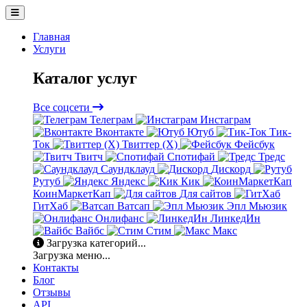
Главная
Услуги
Каталог услуг
Все соцсети
Телеграм
Инстаграм
Вконтакте
Ютуб
Тик-
Ток
Твиттер (X)
Фейсбук
Твитч
Спотифай
Тредс
Саундклауд
Дискорд
Рутуб
Яндекс
Кик
КоинМаркетКап
Для сайтов
ГитХаб
Ватсап
Эпл Мьюзик
Онлифанс
ЛинкедИн
Вайбс
Стим
Макс
Загрузка категорий...
Загрузка меню...
Контакты
Блог
Отзывы
API