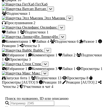
ГитХаб
Ватсап
Подписчики
1
Эпл Мьюзик
Прослушивания
2
Онлифанс
Лайки
1
Подписчики
1
ЛинкедИн
Комментарии
1
Лайки
4
Подписчики
6
Разное
1
Реакции
3
Репосты
3
Вайбс
Избранное
1
Комментарии
1
Лайки
2
Подписчики
1
Просмотры
3
Стим
Избранное
1
Комментарии
3
Лайки
1
Просмотры
1
Макс
Запуски бота
1
Подписчики
13
Просмотры
8
Просмотры [AUTO]
9
Реакции
18
Реакции [AUTO]
2
Репосты
2
Участники в чат
4
Поиск по названию, ID или описанию