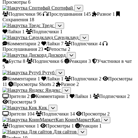
Просмотры
6
Спотифай
Подписчики
96
Прослушивания
145
Разное
1
Сохранения
18
Тредс
Лайки
1
Подписчики
1
Саундклауд
Комментарии
2
Лайки
7
Подписчики
4
Прослушивания
23
Репосты
2
Дискорд
Бусты
8
Подписчики
6
Реакции
3
Участники в чат
5
Рутуб
Комментарии
1
Лайки
1
Подписчики
2
Просмотры
11
Просмотры Shorts
2
Разное
2
Яндекс
Зрители
2
Комментарии
1
Лайки
1
Подписчики
2
Просмотры
9
Кик
Зрители
104
Подписчики
14
Просмотры
2
КоинМаркетКап
Подписчики
1
Просмотры
1
Реакции
1
Для сайтов
Трафик
10