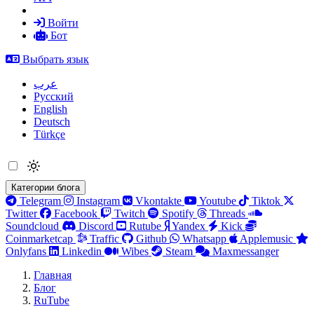
Войти
Бот
Выбрать язык
عرب
Русский
English
Deutsch
Türkçe
Категории блога
Telegram
Instagram
Vkontakte
Youtube
Tiktok
Twitter
Facebook
Twitch
Spotify
Threads
Soundcloud
Discord
Rutube
Yandex
Kick
Coinmarketcap
Traffic
Github
Whatsapp
Applemusic
Onlyfans
Linkedin
Wibes
Steam
Maxmessanger
Главная
Блог
RuTube