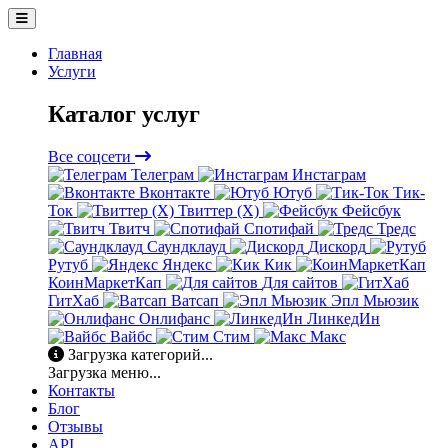
Главная
Услуги
Каталог услуг
Все соцсети
Телеграм
Инстаграм
Вконтакте
Ютуб
Тик-
Ток
Твиттер (X)
Фейсбук
Твитч
Спотифай
Тредс
Саундклауд
Дискорд
Рутуб
Яндекс
Кик
КоинМаркетКап
Для сайтов
ГитХаб
Ватсап
Эпл Мьюзик
Онлифанс
ЛинкедИн
Вайбс
Стим
Макс
Загрузка категорий...
Загрузка меню...
Контакты
Блог
Отзывы
API