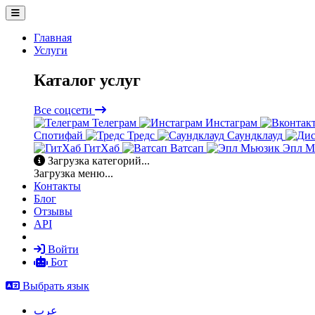
Главная
Услуги
Каталог услуг
Все соцсети
Телеграм
Инстаграм
Спотифай
Тредс
Саундклауд
ГитХаб
Ватсап
Эпл М
Загрузка категорий...
Загрузка меню...
Контакты
Блог
Отзывы
API
Войти
Бот
Выбрать язык
عرب