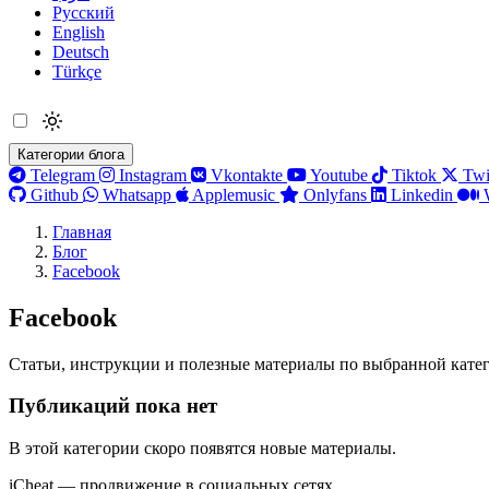
Русский
English
Deutsch
Türkçe
Категории блога
Telegram
Instagram
Vkontakte
Youtube
Tiktok
Twi
Github
Whatsapp
Applemusic
Onlyfans
Linkedin
Главная
Блог
Facebook
Facebook
Статьи, инструкции и полезные материалы по выбранной кате
Публикаций пока нет
В этой категории скоро появятся новые материалы.
iCheat — продвижение в социальных сетях