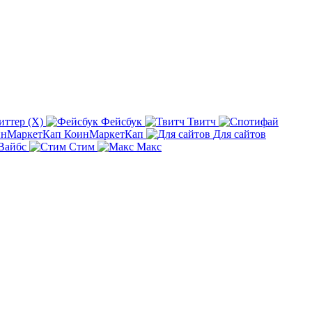
иттер (X)
Фейсбук
Твитч
КоинМаркетКап
Для сайтов
Вайбс
Стим
Макс