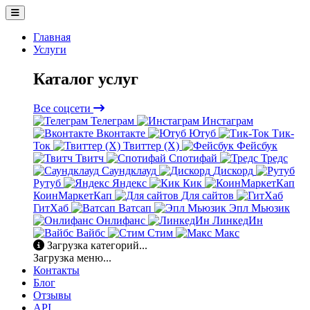
Главная
Услуги
Каталог услуг
Все соцсети
Телеграм
Инстаграм
Вконтакте
Ютуб
Тик-
Ток
Твиттер (X)
Фейсбук
Твитч
Спотифай
Тредс
Саундклауд
Дискорд
Рутуб
Яндекс
Кик
КоинМаркетКап
Для сайтов
ГитХаб
Ватсап
Эпл Мьюзик
Онлифанс
ЛинкедИн
Вайбс
Стим
Макс
Загрузка категорий...
Загрузка меню...
Контакты
Блог
Отзывы
API