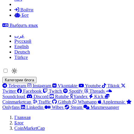
Войти
Бот
Выбрать язык
عرب
Русский
English
Deutsch
Türkçe
Категории блога
Telegram
Instagram
Vkontakte
Youtube
Tiktok
Twitter
Facebook
Twitch
Spotify
Threads
Soundcloud
Discord
Rutube
Yandex
Kick
Coinmarketcap
Traffic
Github
Whatsapp
Applemusic
Onlyfans
Linkedin
Wibes
Steam
Maxmessanger
Главная
Блог
CoinMarketCap