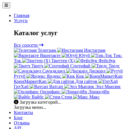
Главная
Услуги
Каталог услуг
Все соцсети
Телеграм
Инстаграм
Вконтакте
Ютуб
Тик-
Ток
Твиттер (X)
Фейсбук
Твитч
Спотифай
Тредс
Саундклауд
Дискорд
Рутуб
Яндекс
Кик
КоинМаркетКап
Для сайтов
ГитХаб
Ватсап
Эпл Мьюзик
Онлифанс
ЛинкедИн
Вайбс
Стим
Макс
Загрузка категорий...
Загрузка меню...
Контакты
Блог
Отзывы
API