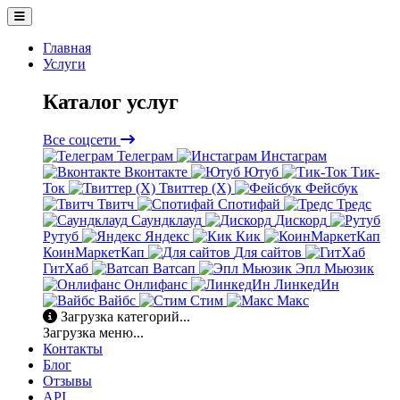
Главная
Услуги
Каталог услуг
Все соцсети
Телеграм
Инстаграм
Вконтакте
Ютуб
Тик-
Ток
Твиттер (X)
Фейсбук
Твитч
Спотифай
Тредс
Саундклауд
Дискорд
Рутуб
Яндекс
Кик
КоинМаркетКап
Для сайтов
ГитХаб
Ватсап
Эпл Мьюзик
Онлифанс
ЛинкедИн
Вайбс
Стим
Макс
Загрузка категорий...
Загрузка меню...
Контакты
Блог
Отзывы
API