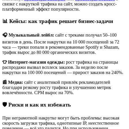
связке с накруткой трафика на сайт, можно создать кросс-
платформенный эффект популярности.
📊 Кейсы: как трафик решает бизнес-задачи
🎧 Музыкальный лейбл:
сайт с треками получал 50–100
визитов в день. После накрутки на 10 000 посещений за 72
часа — треки попали в рекомендованные Spotify и Shazam,
трафик вырос до 80 000 органических визитов.
👕 Интернет-магазин одежды:
рост трафика на страницы
распродажи вызвал всплеск заказов. За неделю после
накрутки на 100 000 посещений — прирост заказов на 240%.
📰 Медиа:
сайт с аналитикой привлёк рекламодателей
благодаря резкому росту трафика и улучшению метрик
вовлечённости. CPM вырос на 70%.
🛡️ Риски и как их избежать
При неграмотной накрутке могут быть проблемы: высокая
скорость загрузки трафика, однотипные IP, неестественное
поведение — всё это палится. Но при использовании