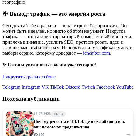
географию.
🎯 Вывод: трафик — это энергия роста
Сегодня сайт без трафика — как витрина без прохожих. Он
может быть идеален, но никто об этом не узнает. Накрутка
трафика — это катализатор, который помогает выйти из тени,
привлечь внимание, усилить SEO, протестировать идеи и,
главное, масштабироваться. Используй силу трафика с умом и
выбери сервис, которому доверяют —
icheatbot.com
.
✨ Готовы увеличить трафик уже сегодня?
Накрутить трафик сейчас
Telegram
Instagram
VK
TikTok
Discord
Twitch
Facebook
YouTube
Похожие публикации
18-07-2026
TikTok
Почему репосты в TikTok ценнее лайков и как
они помогают продвижению
100