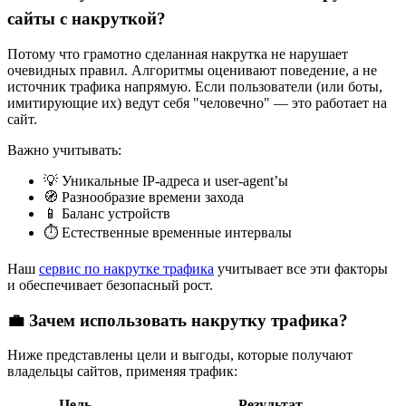
сайты с накруткой?
Потому что грамотно сделанная накрутка не нарушает
очевидных правил. Алгоритмы оценивают поведение, а не
источник трафика напрямую. Если пользователи (или боты,
имитирующие их) ведут себя "человечно" — это работает на
сайт.
Важно учитывать:
💡 Уникальные IP-адреса и user-agent’ы
🧭 Разнообразие времени захода
📱 Баланс устройств
⏱️ Естественные временные интервалы
Наш
сервис по накрутке трафика
учитывает все эти факторы
и обеспечивает безопасный рост.
💼 Зачем использовать накрутку трафика?
Ниже представлены цели и выгоды, которые получают
владельцы сайтов, применяя трафик:
Цель
Результат