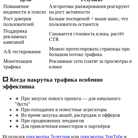
Повышение
Алгоритмы ранжирования реагируют
видимости в поиске
на рост активности
Рост доверия
Больше посещений = выше шанс, что
пользователей
пользователь останется
Поддержка
Снижается стоимость клика, растёт
рекламных
CTR
кампаний
Можно протестировать страницы при
А/Б тестирование
большом потоке трафика
Монетизация
Рекламные сети платят за просмотры и
трафика
клики
💥 Когда накрутка трафика особенно
эффективна
🔹 При запуске нового проекта — для начального
"буста"
🔹 При попадании в новостные агрегаторы
🔹 Во время запуска акций, распродаж и офферов
🔹 При продвижении лендингов
🔹 Для привлечения инвесторов и партнёров
Используя
просмотры Телеграм
или
просмотры YouTube
в