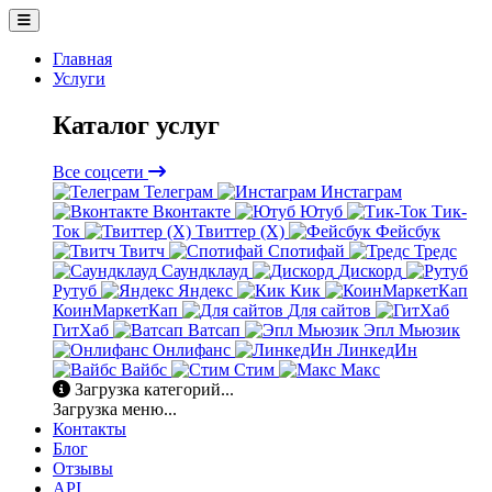
Главная
Услуги
Каталог услуг
Все соцсети
Телеграм
Инстаграм
Вконтакте
Ютуб
Тик-
Ток
Твиттер (X)
Фейсбук
Твитч
Спотифай
Тредс
Саундклауд
Дискорд
Рутуб
Яндекс
Кик
КоинМаркетКап
Для сайтов
ГитХаб
Ватсап
Эпл Мьюзик
Онлифанс
ЛинкедИн
Вайбс
Стим
Макс
Загрузка категорий...
Загрузка меню...
Контакты
Блог
Отзывы
API