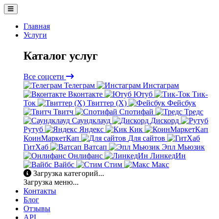
Главная
Услуги
Каталог услуг
Все соцсети
Телеграм
Инстаграм
Вконтакте
Ютуб
Тик-
Ток
Твиттер (X)
Фейсбук
Твитч
Спотифай
Тредс
Саундклауд
Дискорд
Рутуб
Яндекс
Кик
КоинМаркетКап
Для сайтов
ГитХаб
Ватсап
Эпл Мьюзик
Онлифанс
ЛинкедИн
Вайбс
Стим
Макс
Загрузка категорий...
Загрузка меню...
Контакты
Блог
Отзывы
API