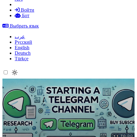
Войти
Бот
Выбрать язык
عرب
Русский
English
Deutsch
Türkçe