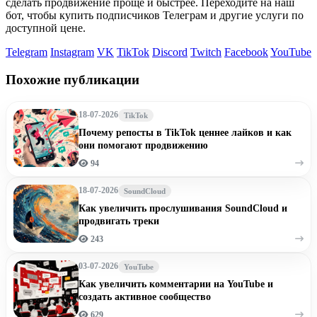
сделать продвижение проще и быстрее. Переходите на наш
бот, чтобы купить подписчиков Телеграм и другие услуги по
доступной цене.
Telegram
Instagram
VK
TikTok
Discord
Twitch
Facebook
YouTube
Похожие публикации
18-07-2026
TikTok
Почему репосты в TikTok ценнее лайков и как
они помогают продвижению
94
18-07-2026
SoundCloud
Как увеличить прослушивания SoundCloud и
продвигать треки
243
03-07-2026
YouTube
Как увеличить комментарии на YouTube и
создать активное сообщество
629