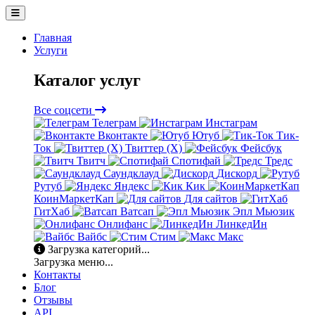
Главная
Услуги
Каталог услуг
Все соцсети
Телеграм
Инстаграм
Вконтакте
Ютуб
Тик-
Ток
Твиттер (X)
Фейсбук
Твитч
Спотифай
Тредс
Саундклауд
Дискорд
Рутуб
Яндекс
Кик
КоинМаркетКап
Для сайтов
ГитХаб
Ватсап
Эпл Мьюзик
Онлифанс
ЛинкедИн
Вайбс
Стим
Макс
Загрузка категорий...
Загрузка меню...
Контакты
Блог
Отзывы
API