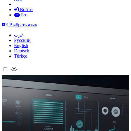
Войти
Бот
Выбрать язык
عرب
Русский
English
Deutsch
Türkçe