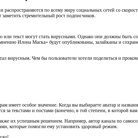
и распространяются по всему миру социальных сетей со скорост
ет заметить стремительный рост подписчиков.
 или текст могут стать вирусными. Однако они должны быть с
мнению Илона Маска» будут опубликованы, залайканы и сохране
стал вирусным. Чем бы пользователи хотели поделиться и проко
ам имеет особое значение. Когда вы выбираете аватар и название
ся за текстами и постами (конечно, в той степени, в которой вам
также их успешным решением. Например, автор канала по самос
ками, которые помогли ему установить здоровый режим.
гко!