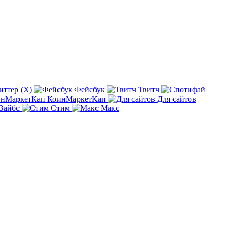
иттер (X)
Фейсбук
Твитч
КоинМаркетКап
Для сайтов
Вайбс
Стим
Макс