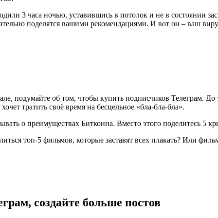
дили 3 часа ночью, уставившись в потолок и не в состоянии зас
зательно поделятся вашими рекомендациями. И вот он – ваш вир
нале, подумайте об том, чтобы купить подписчиков Телеграм. До 
чет тратить своё время на бесцельное «бла-бла-бла».
зывать о преимуществах Биткоина. Вместо этого поделитесь 5 
литься топ-5 фильмов, которые заставят всех плакать? Или фил
грам, создайте больше постов