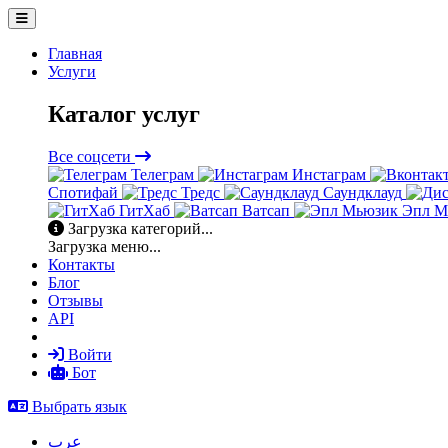
Главная
Услуги
Каталог услуг
Все соцсети
Телеграм
Инстаграм
Спотифай
Тредс
Саундклауд
ГитХаб
Ватсап
Эпл М
Загрузка категорий...
Загрузка меню...
Контакты
Блог
Отзывы
API
Войти
Бот
Выбрать язык
عرب