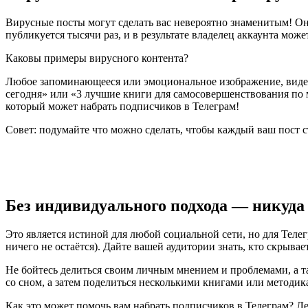
Вирусные посты могут сделать вас невероятно знаменитым! Он
публикуется тысячи раз, и в результате владелец аккаунта мож
Каковы примеры вирусного контента?
Любое запоминающееся или эмоциональное изображение, видео
сегодня» или «3 лучшие книги для самосовершенствования по 
который может набрать подписчиков в Телеграм!
Совет: подумайте что можно сделать, чтобы каждый ваш пост 
Без индивидуального подхода — никуда
Это является истиной для любой социальной сети, но для Телегр
ничего не остаётся). Дайте вашей аудитории знать, кто скрывает
Не бойтесь делиться своим личным мнением и проблемами, а 
со сном, а затем поделиться несколькими книгами или методи
Как это может помочь вам набрать подписчиков в Телеграм? Ле