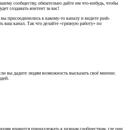
ашему сообществу, обязательно дайте им что-нибудь, чтобы
ет создавать контент за вас!
вы присоединились к какому-то каналу и видите push-
ь ваш канал. Так что делайте «грязную работу» по
сли вы дадите людям возможность высказать своё мнение.
юдей.
Людям нравится принадлежать к разным сообществам, где они