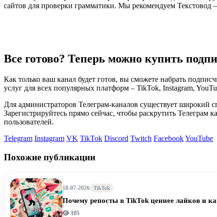
сайтов для проверки грамматики. Мы рекомендуем Текстовод –
Все готово? Теперь можно купить подп
Как только ваш канал будет готов, вы сможете набрать подпи
услуг для всех популярных платформ – TikTok, Instagram, YouTu
Для администраторов Телеграм-каналов существует широкий сп
Зарегистрируйтесь прямо сейчас, чтобы раскрутить Телеграм к
пользователей.
Telegram
Instagram
VK
TikTok
Discord
Twitch
Facebook
YouTube
Похожие публикации
18-07-2026
TikTok
Почему репосты в TikTok ценнее лайков и 
105