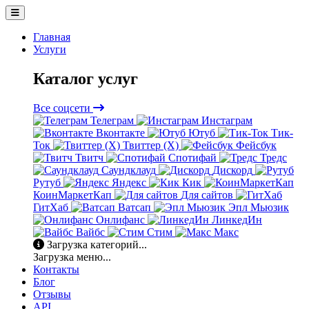
Главная
Услуги
Каталог услуг
Все соцсети
Телеграм
Инстаграм
Вконтакте
Ютуб
Тик-
Ток
Твиттер (X)
Фейсбук
Твитч
Спотифай
Тредс
Саундклауд
Дискорд
Рутуб
Яндекс
Кик
КоинМаркетКап
Для сайтов
ГитХаб
Ватсап
Эпл Мьюзик
Онлифанс
ЛинкедИн
Вайбс
Стим
Макс
Загрузка категорий...
Загрузка меню...
Контакты
Блог
Отзывы
API